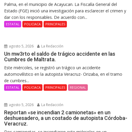
Palma, en el municipio de Acayucan. La Fiscalía General del
Estado (FGE) inició una investigación para esclarecer el crimen y
dar con los responsables. De acuerdo con...
ESTATAL
POLICIACA
PRINCIPALES
agosto 5, 2026
La Redacción
Un mw3rto el saldo de trágico accidente en las
Cumbres de Maltrata.
Este miércoles, se registró un trágico un accidente
automovilístico en la autopista Veracruz- Orizaba, en el tramo
de cumbres...
ESTATAL
POLICIACA
PRINCIPALES
REGIONAL
agosto 5, 2026
La Redacción
Reportan «se incendian 2 camionetas» en un
deshuesadero, a un costado de autopista Córdoba-
Veracruz.
Dos camionetas, se incendiaron este miércoles en un