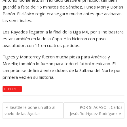
Antonio Mohamed, sin Hurtado desde el principio, también
guardó a falta de 15 minutos de Sánchez, Funes Mori y Dorlan
Pabón. El clásico regio era seguro mucho antes que acabaran
las semifinales.
Los Rayados llegaron a la final de la Liga MX, por si no bastara
estar también en la de la Copa. Y lo hicieron con paso
avasallador, con 11 en cuatros partidos.
Tigres y Monterrey fueron mucha pieza para América y
Morelia; también lo fueron para todo el futbol mexicano. El
campeón se definirá entre clubes de la Sultana del Norte por
primera vez en su historia.
DEPORTES
Navegación
Seattle le pone un alto al
POR SI ACASO… Carlos
de
vuelo de las Águilas
JesúsRodríguez Rodríguez
entradas