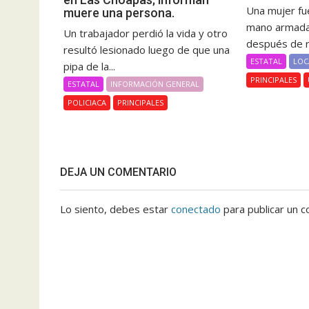
Una mujer fue
muere una persona.
mano armada 
Un trabajador perdió la vida y otro
después de re
resultó lesionado luego de que una
ESTATAL
LOC
pipa de la...
PRINCIPALES
ESTATAL
INFORMACIÓN GENERAL
POLICIACA
PRINCIPALES
DEJA UN COMENTARIO
Lo siento, debes estar
conectado
para publicar un c