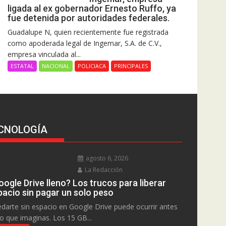
ligada al ex gobernador Ernesto Ruffo, ya
fue detenida por autoridades federales.
Guadalupe N, quien recientemente fue registrada
como apoderada legal de Ingemar, S.A. de C.V.,
empresa vinculada al...
ESTATAL
NACIONAL
POLICIACA
PRINCIPALES
CNOLOGÍA
agosto 6, 2026
La Redacción
ogle Drive lleno? Los trucos para liberar
pacio sin pagar un solo peso
darte sin espacio en Google Drive puede ocurrir antes
lo que imaginas. Los 15 GB...