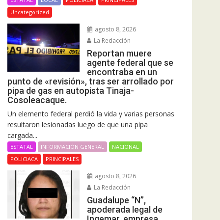
Uncategorized
agosto 8, 2026
La Redacción
Reportan muere
agente federal que se
encontraba en un
punto de «revisión», tras ser arrollado por
pipa de gas en autopista Tinaja-
Cosoleacaque.
Un elemento federal perdió la vida y varias personas
resultaron lesionadas luego de que una pipa
cargada...
ESTATAL
INFORMACIÓN GENERAL
NACIONAL
POLICIACA
PRINCIPALES
agosto 8, 2026
La Redacción
Guadalupe “N”,
apoderada legal de
Ingemar, empresa