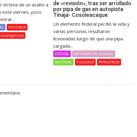
de «revisión», tras ser arrollado
 víctima de un asalto a
por pipa de gas en autopista
este viernes, poco
Tinaja- Cosoleacaque.
tirar...
Un elemento federal perdió la vida y
AL
POLICIACA
varias personas resultaron
Uncategorized
lesionadas luego de que una pipa
cargada...
ESTATAL
INFORMACIÓN GENERAL
NACIONAL
POLICIACA
PRINCIPALES
omentario.