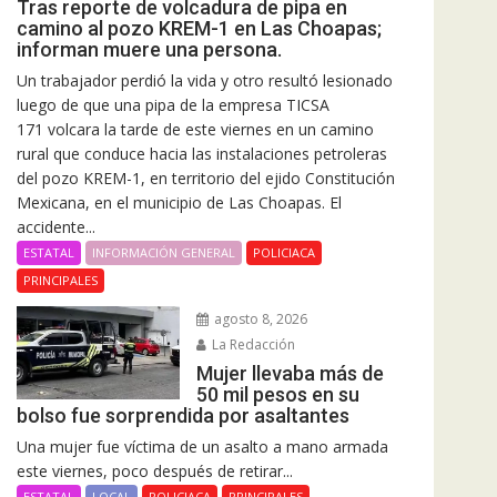
Tras reporte de volcadura de pipa en
camino al pozo KREM-1 en Las Choapas;
informan muere una persona.
Un trabajador perdió la vida y otro resultó lesionado
luego de que una pipa de la empresa TICSA
171 volcara la tarde de este viernes en un camino
rural que conduce hacia las instalaciones petroleras
del pozo KREM-1, en territorio del ejido Constitución
Mexicana, en el municipio de Las Choapas. El
accidente...
ESTATAL
INFORMACIÓN GENERAL
POLICIACA
PRINCIPALES
agosto 8, 2026
La Redacción
Mujer llevaba más de
50 mil pesos en su
bolso fue sorprendida por asaltantes
Una mujer fue víctima de un asalto a mano armada
este viernes, poco después de retirar...
ESTATAL
LOCAL
POLICIACA
PRINCIPALES