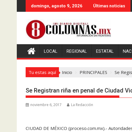
Saltar
domingo, agosto 9, 2026
Últimas noticias
al
contenido
LOCAL
REGIONAL
ESTATAL
NAC
Tu estas aquí
Inicio
PRINCIPALES
Se Regis
Se Registran riña en penal de Ciudad Vi
noviembre 6, 2017
La Redacción
CIUDAD DE MÉXICO (proceso.com.mx).- Autoridades d