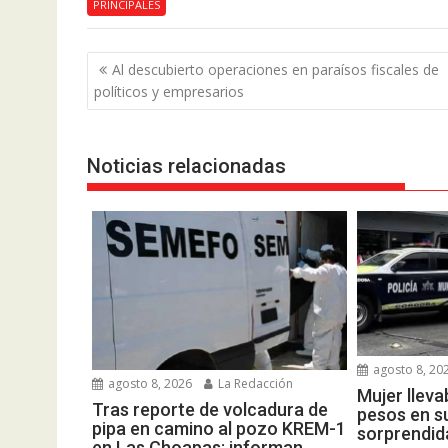
PRINCIPALES
Navegación
Al descubierto operaciones en paraísos fiscales de
de
políticos y empresarios
entradas
Noticias relacionadas
agosto 8, 20
agosto 8, 2026
La Redacción
Mujer lleva
Tras reporte de volcadura de
pesos en s
pipa en camino al pozo KREM-1
sorprendid
en Las Choapas; informan