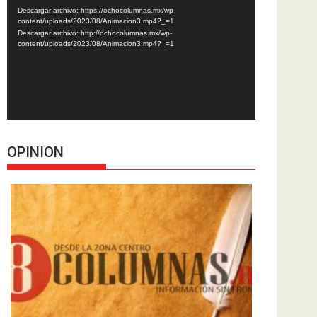
de
Descargar archivo: https://ochocolumnas.mx/wp-
vídeo
content/uploads/2023/08/Animacion3.mp4?_=1
Descargar archivo: http://ochocolumnas.mx/wp-
content/uploads/2023/08/Animacion3.mp4?_=1
OPINION