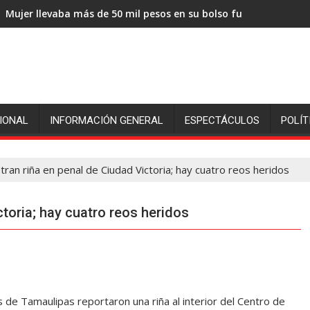
Mujer llevaba más de 50 mil pesos en su bolso fue sorprendida
Reportan muere agente federal que se encontraba en un punto 
IONAL
INFORMACIÓN GENERAL
ESPECTÁCULOS
POLÍT
tran riña en penal de Ciudad Victoria; hay cuatro reos heridos
ctoria; hay cuatro reos heridos
e Tamaulipas reportaron una riña al interior del Centro de