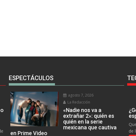
ESPECTÁCULOS
TE
agosto 7, 2026
La Redacción
no
«Nadie nos va a
¿Go
extrañar 2»: quién es
es
quién en la serie
Que
mexicana que cautiva
de
de 
en Prime Video