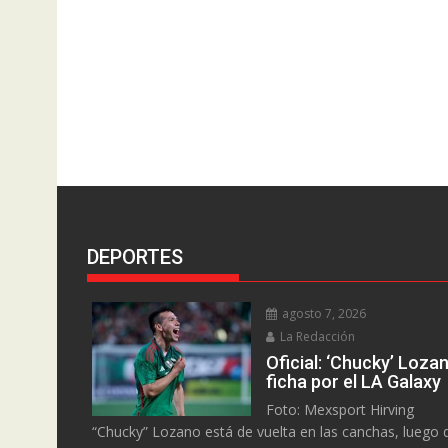
DEPORTES
agosto 7, 2026
La Redacción
Oficial: ‘Chucky’ Loza
ficha por el LA Galaxy
Foto: Mexsport Hirving
“Chucky” Lozano está de vuelta en las canchas, luego 