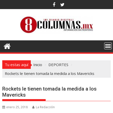
Saltar
al
contenido
Tu estas aquí
Inicio
DEPORTES
Rockets le tienen tomada la medida a los Mavericks
Rockets le tienen tomada la medida a los
Mavericks
enero 25, 2018
La Redacción