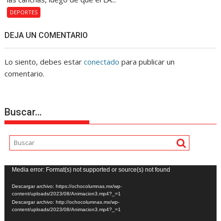
DEPORTES
DEJA UN COMENTARIO
Lo siento, debes estar
conectado
para publicar un
comentario.
Buscar…
Reproductor
Media error: Format(s) not supported or source(s) not found
de
Descargar archivo: https://ochocolumnas.mx/wp-
vídeo
content/uploads/2023/08/Animacion3.mp4?_=1
Descargar archivo: http://ochocolumnas.mx/wp-
content/uploads/2023/08/Animacion3.mp4?_=1