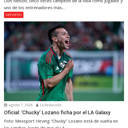
Don Nelson, cinco veces campeón de la NBA como jugador y
uno de los entrenadores más...
DEPORTES
agosto 7, 2026
La Redacción
Oficial: ‘Chucky’ Lozano ficha por el LA Galaxy
Foto: Mexsport Hirving “Chucky” Lozano está de vuelta en
las canchas, luego de que el LA...