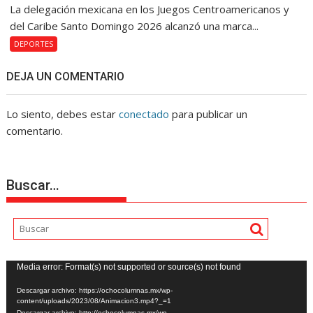
La delegación mexicana en los Juegos Centroamericanos y
del Caribe Santo Domingo 2026 alcanzó una marca...
DEPORTES
DEJA UN COMENTARIO
Lo siento, debes estar
conectado
para publicar un
comentario.
Buscar…
Reproductor
Media error: Format(s) not supported or source(s) not found
de
Descargar archivo: https://ochocolumnas.mx/wp-
vídeo
content/uploads/2023/08/Animacion3.mp4?_=1
Descargar archivo: http://ochocolumnas.mx/wp-