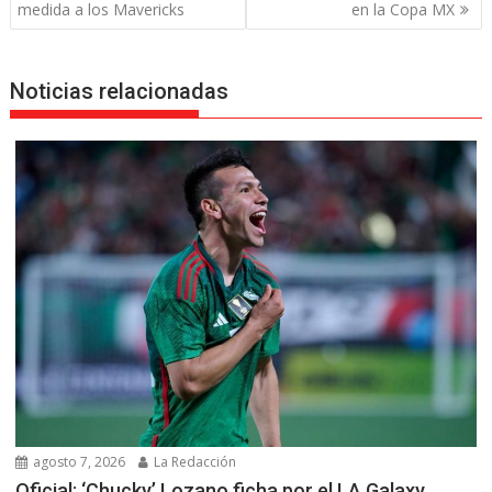
de
medida a los Mavericks
en la Copa MX
entradas
Noticias relacionadas
agosto 7, 2026
La Redacción
Oficial: ‘Chucky’ Lozano ficha por el LA Galaxy