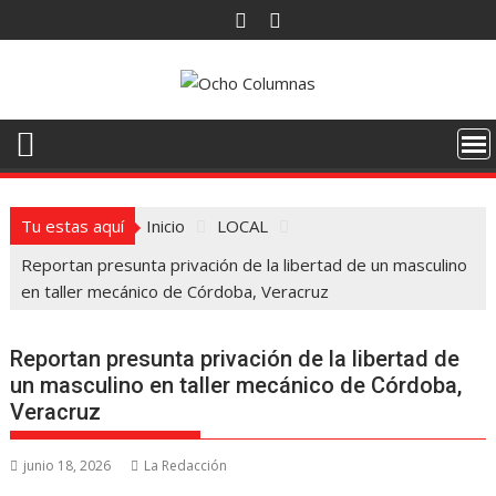
Saltar
al
contenido
Tu estas aquí
Inicio
LOCAL
Reportan presunta privación de la libertad de un masculino
en taller mecánico de Córdoba, Veracruz
Reportan presunta privación de la libertad de
un masculino en taller mecánico de Córdoba,
Veracruz
junio 18, 2026
La Redacción