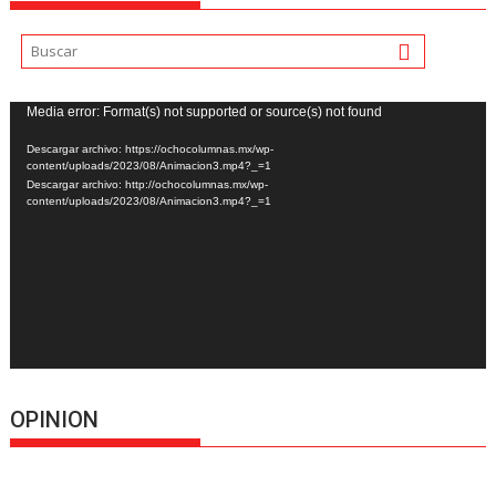
Reproductor
Media error: Format(s) not supported or source(s) not found
de
Descargar archivo: https://ochocolumnas.mx/wp-
vídeo
content/uploads/2023/08/Animacion3.mp4?_=1
Descargar archivo: http://ochocolumnas.mx/wp-
content/uploads/2023/08/Animacion3.mp4?_=1
OPINION