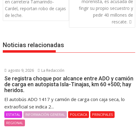
de
morenista, es acusada de
en carretera Tamarindo-
entradas
fingir su propio secuestro y
Cardel, reportan robo de cajas
pedir 40 millones de
de leche.
rescate.
Noticias relacionadas
agosto 9, 2026
La Redacción
Se registra choque por alcance entre ADO y camión
de carga en autopista Isla-Tinajas, km 60 +500; hay
heridos.
El autobús ADO 1417 y camión de carga con caja seca, lo
extraoficial se indica 2...
ESTATAL
INFORMACIÓN GENERAL
POLICIACA
PRINCIPALES
REGIONAL