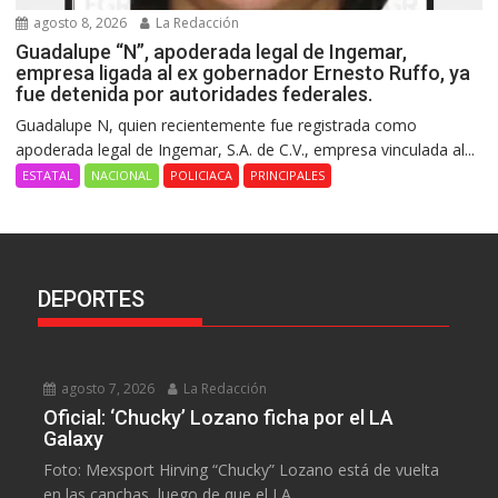
agosto 8, 2026
La Redacción
Guadalupe “N”, apoderada legal de Ingemar,
empresa ligada al ex gobernador Ernesto Ruffo, ya
fue detenida por autoridades federales.
Guadalupe N, quien recientemente fue registrada como
apoderada legal de Ingemar, S.A. de C.V., empresa vinculada al...
ESTATAL
NACIONAL
POLICIACA
PRINCIPALES
DEPORTES
agosto 7, 2026
La Redacción
Oficial: ‘Chucky’ Lozano ficha por el LA
Galaxy
Foto: Mexsport Hirving “Chucky” Lozano está de vuelta
en las canchas, luego de que el LA...