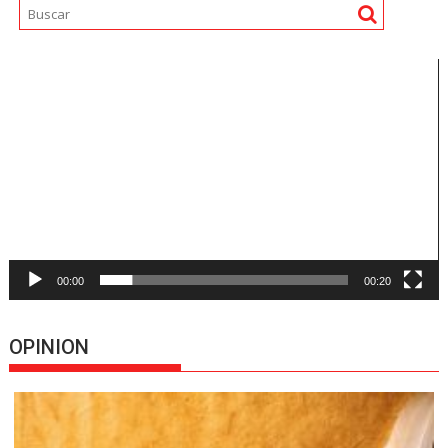
Reproductor
de
vídeo
00:00
00:20
OPINION