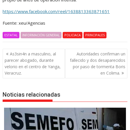
https://www.facebook.com/reel/1638813363871651
Fuente: xeu/Agencias
ESTATAL
INFORMACIÓN GENERAL
POLICIACA
PRINCIPALES
Navegación
As3sin4n a masculino, al
Autoridades confirman un
de
parecer abogado, durante
fallecido y dos desaparecidos
entradas
velorio en el centro de Yanga,
por paso de tormenta Boris
Veracruz.
en Colima.
Noticias relacionadas