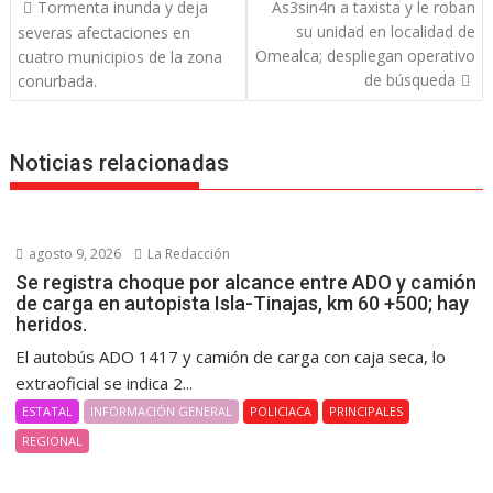
Navegación
Tormenta inunda y deja
As3sin4n a taxista y le roban
de
su unidad en localidad de
severas afectaciones en
entradas
Omealca; despliegan operativo
cuatro municipios de la zona
de búsqueda
conurbada.
Noticias relacionadas
agosto 9, 2026
La Redacción
Se registra choque por alcance entre ADO y camión
de carga en autopista Isla-Tinajas, km 60 +500; hay
heridos.
El autobús ADO 1417 y camión de carga con caja seca, lo
extraoficial se indica 2...
ESTATAL
INFORMACIÓN GENERAL
POLICIACA
PRINCIPALES
REGIONAL