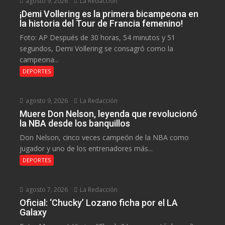
agosto 9, 2026
La Redacción
¡Demi Vollering es la primera bicampeona en
la historia del Tour de Francia femenino!
Foto: AP Después de 30 horas, 54 minutos y 51
segundos, Demi Vollering se consagró como la
campeona...
DEPORTES
agosto 9, 2026
La Redacción
Muere Don Nelson, leyenda que revolucionó
la NBA desde los banquillos
Don Nelson, cinco veces campeón de la NBA como
jugador y uno de los entrenadores más...
DEPORTES
agosto 7, 2026
La Redacción
Oficial: ‘Chucky’ Lozano ficha por el LA
Galaxy