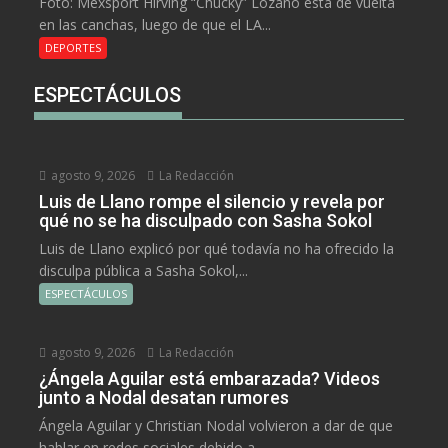
Foto: Mexsport Hirving “Chucky” Lozano está de vuelta
en las canchas, luego de que el LA...
DEPORTES
ESPECTÁCULOS
agosto 9, 2026
La Redacción
Luis de Llano rompe el silencio y revela por
qué no se ha disculpado con Sasha Sokol
Luis de Llano explicó por qué todavía no ha ofrecido la
disculpa pública a Sasha Sokol,...
ESPECTÁCULOS
agosto 9, 2026
La Redacción
¿Ángela Aguilar está embarazada? Videos
junto a Nodal desatan rumores
Ángela Aguilar y Christian Nodal volvieron a dar de que
hablar en redes sociales debido a...