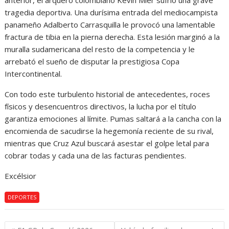
anterior, el arquero colombiano Kevin Mier sufrió una grave
tragedia deportiva. Una durísima entrada del mediocampista
panameño Adalberto Carrasquilla le provocó una lamentable
fractura de tibia en la pierna derecha. Esta lesión marginó a la
muralla sudamericana del resto de la competencia y le
arrebató el sueño de disputar la prestigiosa Copa
Intercontinental.
Con todo este turbulento historial de antecedentes, roces
físicos y desencuentros directivos, la lucha por el título
garantiza emociones al límite. Pumas saltará a la cancha con la
encomienda de sacudirse la hegemonía reciente de su rival,
mientras que Cruz Azul buscará asestar el golpe letal para
cobrar todas y cada una de las facturas pendientes.
Excélsior
DEPORTES
Navegación