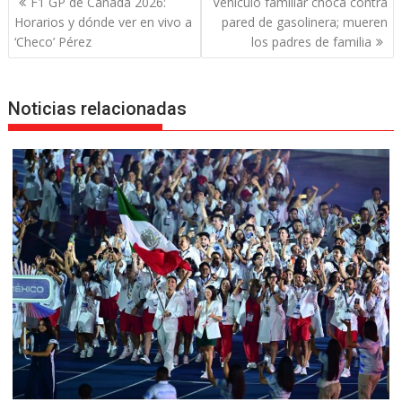
F1 GP de Canadá 2026:
Vehículo familiar choca contra
de
Horarios y dónde ver en vivo a
pared de gasolinera; mueren
entradas
‘Checo’ Pérez
los padres de familia
Noticias relacionadas