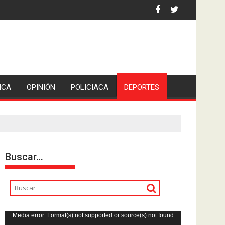
an Pedro en Lerdo de Tejada, Veracruz.
ICA
OPINIÓN
POLICIACA
DEPORTES
Buscar…
Reproductor
Media error: Format(s) not supported or source(s) not found