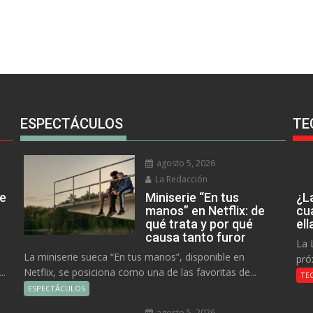
ESPECTÁCULOS
TE
agosto 5, 2026
La Redacción
ue
Miniserie “En tus
¿L
manos” en Netflix: de
cu
qué trata y por qué
el
causa tanto furor
La 
La miniserie sueca “En tus manos”, disponible en
pró
..
Netflix, se posiciona como una de las favoritas de...
TE
ESPECTÁCULOS
agosto 5, 2026