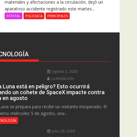
materiales y afectaciones a la circulación, dejó un
aparatoso accidente registrado este martes...
ESTATAL
POLICIACA
PRINCIPALES
CNOLOGÍA
agosto 2, 2026
La Redacción
a Luna está en peligro? Esto ocurrirá
ando un cohete de SpaceX impacte contra
la en agosto
Luna se prepara para recibir un visitante inesperado. El
ximo miércoles 5 de agosto, una...
CNOLOGÍA
julio 29, 2026