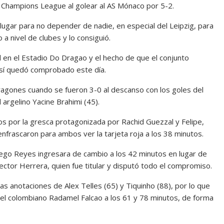
e Champions League al golear al AS Mónaco por 5-2.
 lugar para no depender de nadie, en especial del Leipzig, para
 a nivel de clubes y lo consiguió.
l en el Estadio Do Dragao y el hecho de que el conjunto
así quedó comprobado este día.
Dragones cuando se fueron 3-0 al descanso con los goles del
argelino Yacine Brahimi (45).
por la gresca protagonizada por Rachid Guezzal y Felipe,
 enfrascaron para ambos ver la tarjeta roja a los 38 minutos.
iego Reyes ingresara de cambio a los 42 minutos en lugar de
ector Herrera, quien fue titular y disputó todo el compromiso.
s anotaciones de Alex Telles (65) y Tiquinho (88), por lo que
 del colombiano Radamel Falcao a los 61 y 78 minutos, de forma