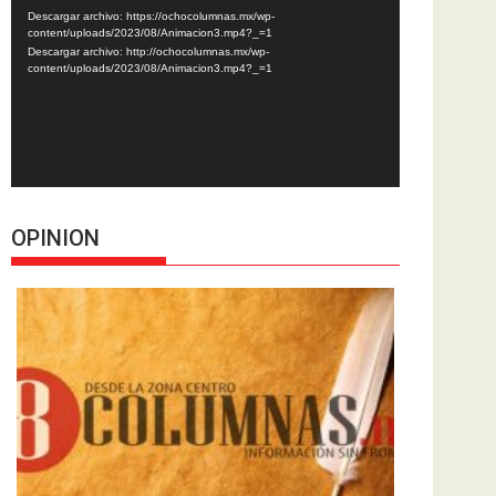
de
Descargar archivo: https://ochocolumnas.mx/wp-
vídeo
content/uploads/2023/08/Animacion3.mp4?_=1
Descargar archivo: http://ochocolumnas.mx/wp-
content/uploads/2023/08/Animacion3.mp4?_=1
OPINION