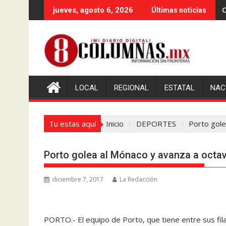
Saltar
C
jueves, agosto 6, 2026
Últimas noticias
al
contenido
LOCAL
REGIONAL
ESTATAL
NAC
Tu estas aquí
Inicio
DEPORTES
Porto gole
Porto golea al Mónaco y avanza a octa
diciembre 7, 2017
La Redacción
PORTO.- El equipo de Porto, que tiene entre sus fi