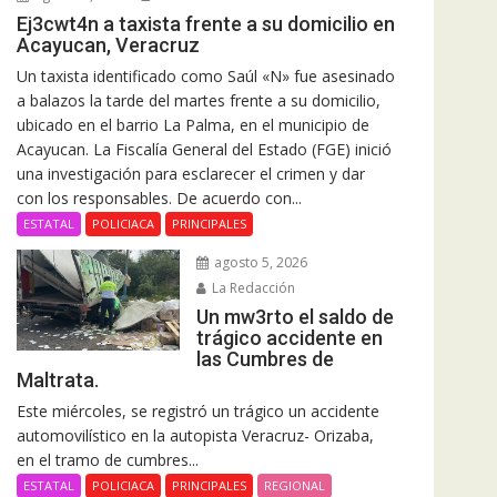
Ej3cwt4n a taxista frente a su domicilio en
Acayucan, Veracruz
Un taxista identificado como Saúl «N» fue asesinado
a balazos la tarde del martes frente a su domicilio,
ubicado en el barrio La Palma, en el municipio de
Acayucan. La Fiscalía General del Estado (FGE) inició
una investigación para esclarecer el crimen y dar
con los responsables. De acuerdo con...
ESTATAL
POLICIACA
PRINCIPALES
agosto 5, 2026
La Redacción
Un mw3rto el saldo de
trágico accidente en
las Cumbres de
Maltrata.
Este miércoles, se registró un trágico un accidente
automovilístico en la autopista Veracruz- Orizaba,
en el tramo de cumbres...
ESTATAL
POLICIACA
PRINCIPALES
REGIONAL