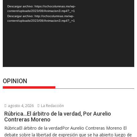
de
Descargar archivo: https://ochocolumnas.mx/wp-
vídeo
content/uploads/2023/08/Animacion3.mp4?_=1
Descargar archivo: http://ochocolumnas.mx/wp-
content/uploads/2023/08/Animacion3.mp4?_=1
OPINION
agosto 4, 2026
La Redacción
Rúbrica…El árbitro de la verdad, Por Aurelio
Contreras Moreno
RúbricaEl árbitro de la verdadPor Aurelio Contreras Moreno El
debate sobre la libertad de expresión que se ha abierto luego de