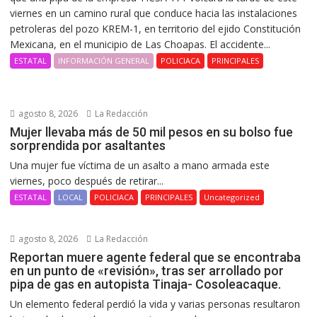
viernes en un camino rural que conduce hacia las instalaciones
petroleras del pozo KREM-1, en territorio del ejido Constitución
Mexicana, en el municipio de Las Choapas. El accidente...
ESTATAL
INFORMACIÓN GENERAL
POLICIACA
PRINCIPALES
agosto 8, 2026
La Redacción
Mujer llevaba más de 50 mil pesos en su bolso fue
sorprendida por asaltantes
Una mujer fue víctima de un asalto a mano armada este
viernes, poco después de retirar...
ESTATAL
LOCAL
POLICIACA
PRINCIPALES
Uncategorized
agosto 8, 2026
La Redacción
Reportan muere agente federal que se encontraba
en un punto de «revisión», tras ser arrollado por
pipa de gas en autopista Tinaja- Cosoleacaque.
Un elemento federal perdió la vida y varias personas resultaron