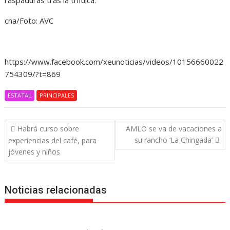
raspaduras tras la trifulca.
cna/Foto: AVC
https://www.facebook.com/xeunoticias/videos/10156660022
754309/?t=869
ESTATAL
PRINCIPALES
Navegación
Habrá curso sobre
AMLO se va de vacaciones a
de
su rancho ‘La Chingada’
experiencias del café, para
entradas
jóvenes y niños
Noticias relacionadas