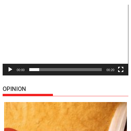
Reproductor
de
vídeo
00:00
00:20
OPINION