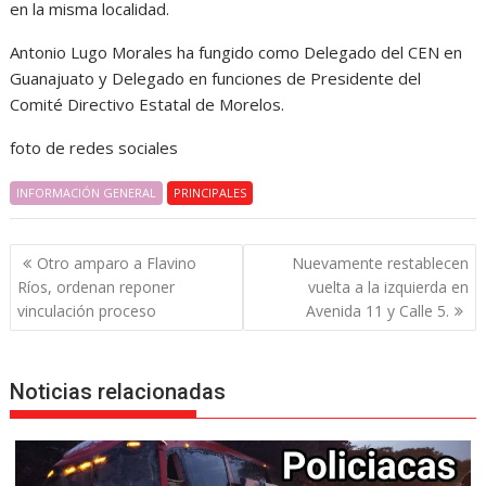
en la misma localidad.
Antonio Lugo Morales ha fungido como Delegado del CEN en
Guanajuato y Delegado en funciones de Presidente del
Comité Directivo Estatal de Morelos.
foto de redes sociales
INFORMACIÓN GENERAL
PRINCIPALES
Navegación
Otro amparo a Flavino
Nuevamente restablecen
de
Ríos, ordenan reponer
vuelta a la izquierda en
entradas
vinculación proceso
Avenida 11 y Calle 5.
Noticias relacionadas