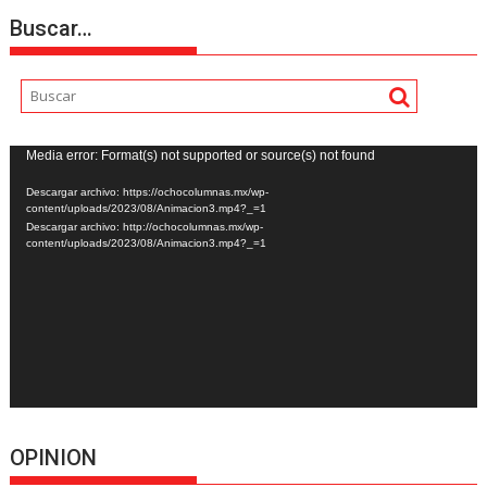
Buscar…
Reproductor
Media error: Format(s) not supported or source(s) not found
de
Descargar archivo: https://ochocolumnas.mx/wp-
vídeo
content/uploads/2023/08/Animacion3.mp4?_=1
Descargar archivo: http://ochocolumnas.mx/wp-
content/uploads/2023/08/Animacion3.mp4?_=1
OPINION