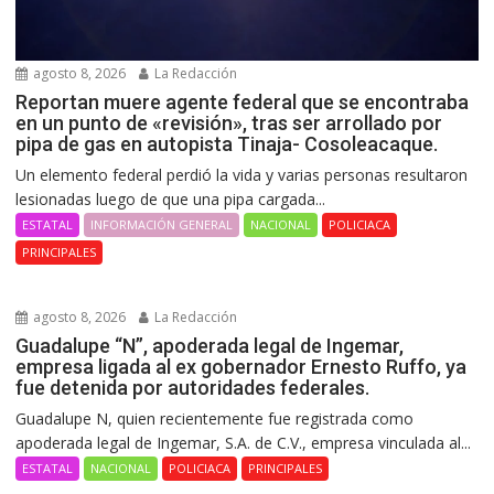
agosto 8, 2026
La Redacción
Reportan muere agente federal que se encontraba
en un punto de «revisión», tras ser arrollado por
pipa de gas en autopista Tinaja- Cosoleacaque.
Un elemento federal perdió la vida y varias personas resultaron
lesionadas luego de que una pipa cargada...
ESTATAL
INFORMACIÓN GENERAL
NACIONAL
POLICIACA
PRINCIPALES
agosto 8, 2026
La Redacción
Guadalupe “N”, apoderada legal de Ingemar,
empresa ligada al ex gobernador Ernesto Ruffo, ya
fue detenida por autoridades federales.
Guadalupe N, quien recientemente fue registrada como
apoderada legal de Ingemar, S.A. de C.V., empresa vinculada al...
ESTATAL
NACIONAL
POLICIACA
PRINCIPALES