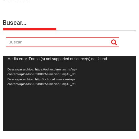
Buscar…
Reproductor
Media error: Format(s) not supported or source(s) not found
de
Descargar archivo: https://ochocolumnas.mx/wp-
vídeo
content/uploads/2023/08/Animacion3.mp4?_=1
Descargar archivo: http://ochocolumnas.mx/wp-
content/uploads/2023/08/Animacion3.mp4?_=1