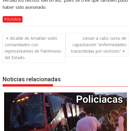
verdad los hechos fueron así, pues se cree que también pudo
haber sido asesinado.
POLICIACA
Navegación
Alcalde de Amatlan visitó
Llevan a cabo curso de
de
comunidades con
capacitaciòn “enfermedades
entradas
representantes de Patrimonio
transmitidas por vectores”
del Estado.
Noticias relacionadas