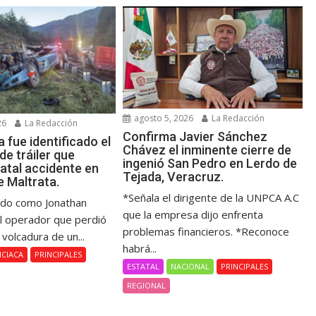
agosto 5, 2026
La Redacción
26
La Redacción
Confirma Javier Sánchez
 fue identificado el
Chávez el inminente cierre de
e tráiler que
ingenió San Pedro en Lerdo de
atal accidente en
Tejada, Veracruz.
 Maltrata.
*Señala el dirigente de la UNPCA A.C
cado como Jonathan
que la empresa dijo enfrenta
el operador que perdió
problemas financieros. *Reconoce
a volcadura de un...
habrá...
ICIACA
PRINCIPALES
ESTATAL
NACIONAL
PRINCIPALES
REGIONAL