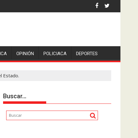
 la comunicadora Avisack Douglas.
ICA
OPINIÓN
POLICIACA
DEPORTES
l Estado.
Buscar…
Reproductor