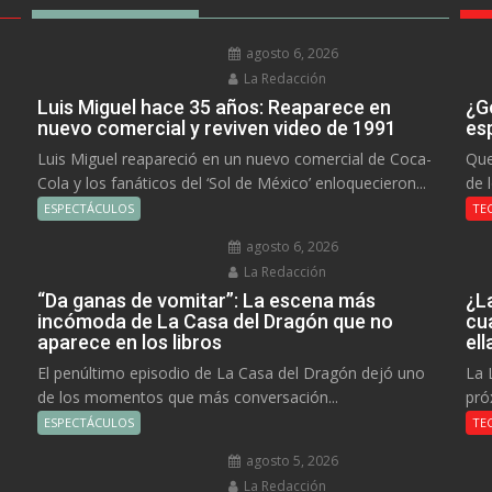
agosto 6, 2026
La Redacción
Luis Miguel hace 35 años: Reaparece en
¿Go
nuevo comercial y reviven video de 1991
es
Luis Miguel reapareció en un nuevo comercial de Coca-
Que
Cola y los fanáticos del ‘Sol de México’ enloquecieron...
de 
ESPECTÁCULOS
TE
agosto 6, 2026
La Redacción
“Da ganas de vomitar”: La escena más
¿L
incómoda de La Casa del Dragón que no
cu
aparece en los libros
el
El penúltimo episodio de La Casa del Dragón dejó uno
La 
de los momentos que más conversación...
pró
ESPECTÁCULOS
TE
agosto 5, 2026
La Redacción