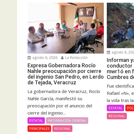
agosto 6, 20
agosto 6, 2026
La Redacción
Informan ya
Expresa Gobernadora Rocío
conductor d
Nahle preocupación por cierre
mwr1ó en f
del ingenio San Pedro, en Lerdo
Cumbres de
de Tejada, Veracruz
Fue identifi
La gobernadora de Veracruz, Rocío
Rafael «N», 
Nahle García, manifestó su
la vida tras l
preocupación por el anuncio del
ESTATAL
POL
cierre del ingenio...
REGIONAL
ESTATAL
INFORMACIÓN GENERAL
PRINCIPALES
REGIONAL