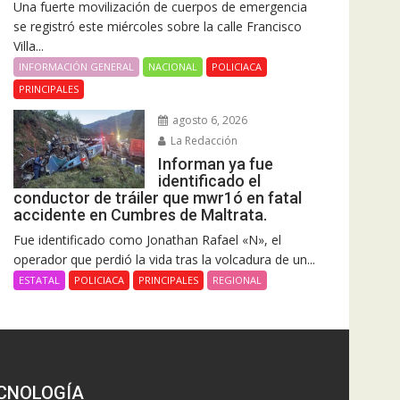
Una fuerte movilización de cuerpos de emergencia
se registró este miércoles sobre la calle Francisco
Villa...
INFORMACIÓN GENERAL
NACIONAL
POLICIACA
PRINCIPALES
agosto 6, 2026
La Redacción
Informan ya fue
identificado el
conductor de tráiler que mwr1ó en fatal
accidente en Cumbres de Maltrata.
Fue identificado como Jonathan Rafael «N», el
operador que perdió la vida tras la volcadura de un...
ESTATAL
POLICIACA
PRINCIPALES
REGIONAL
CNOLOGÍA