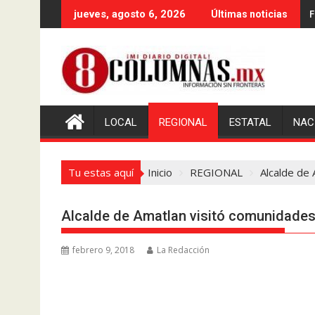
Saltar
F
jueves, agosto 6, 2026
Últimas noticias
al
contenido
LOCAL
REGIONAL
ESTATAL
NAC
Tu estas aquí
Inicio
REGIONAL
Alcalde de
Alcalde de Amatlan visitó comunidades
febrero 9, 2018
La Redacción