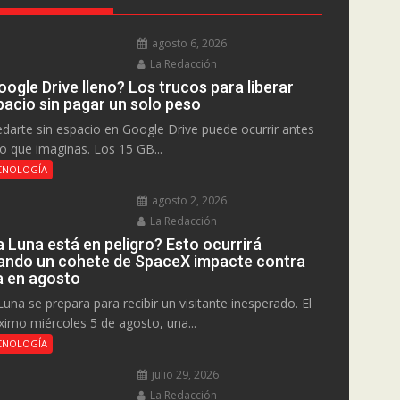
agosto 6, 2026
La Redacción
ogle Drive lleno? Los trucos para liberar
pacio sin pagar un solo peso
darte sin espacio en Google Drive puede ocurrir antes
lo que imaginas. Los 15 GB...
CNOLOGÍA
agosto 2, 2026
La Redacción
a Luna está en peligro? Esto ocurrirá
ando un cohete de SpaceX impacte contra
la en agosto
Luna se prepara para recibir un visitante inesperado. El
ximo miércoles 5 de agosto, una...
CNOLOGÍA
julio 29, 2026
La Redacción