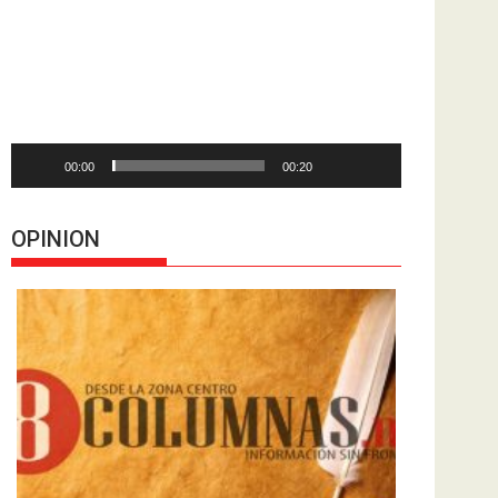
de
vídeo
00:00
00:20
OPINION