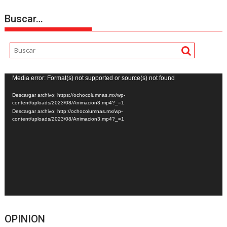
Buscar…
Reproductor
Media error: Format(s) not supported or source(s) not found
de
Descargar archivo: https://ochocolumnas.mx/wp-
vídeo
content/uploads/2023/08/Animacion3.mp4?_=1
Descargar archivo: http://ochocolumnas.mx/wp-
content/uploads/2023/08/Animacion3.mp4?_=1
OPINION