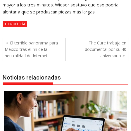
mayor a los tres minutos. Wieser sostuvo que eso podría
alentar a que se produzcan piezas más largas.
TECNOLOGÍA
Navegación
El terrible panorama para
The Cure trabaja en
de
México tras el fin de la
documental por su 40
entradas
neutralidad de Internet
aniversario
Noticias relacionadas