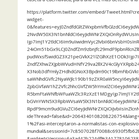
https://platform.twitter.com/embed/Tweet.html?c
widget-
0&features=eyJ0ZndfdGltZWxpbmVfbGlzdCI6eyJi
2NvdW50X3N1bnNldCI6eyJidWNrZXQiOnRydWUsIn
Ijp7ImJ1Y2tldCI6Im9uIiwidmVyc2lvbiI6bnVsbH0sIn
24iOm51bGx9LCJ0ZndfZm9zbnJfc29mdF9pbnRlcnZlb
pudWxsfSwidGZ3X21peGVkX21lZGlhXzE1ODk3Ijp7I
ZndfZXhwZXJpbWVudHNfY29va2llX2V4cGlyYXRpb24
X3Nob3dfYmlyZHdhdGNoX3Bpdm90c19lbmFibGVkIjp
saWNhdGVfc2NyaWJlc190b19zZXR0aW5ncyI6eyJidW
ZpbGVfaW1hZ2Vfc2hhcGVfZW5hYmxlZCI6eyJidWNrZ
R5bmFtaWNfbWFuaWZlc3RzXzE1MDgyIjp7ImJ1Y2tl
bGVnYWN5X3RpbWVsaW5lX3N1bnNldCI6eyJidWNrZ
RpdF9mcm9udGVuZCI6eyJidWNrZXQiOiJvbiIsInZlc
ideThread=false&id=2064340108208226754&lang
1%2Fasi-interceptaron-a-normalistas-con-explosivos
mundial&sessionId=7c8507028f70088c6930f5fb62
&widgetsVersion=6a3ad42b224df%3A1778106238