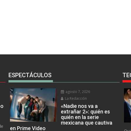
ESPECTÁCULOS
TE
agosto 7, 2026
La Redacción
no
«Nadie nos va a
extrañar 2»: quién es
quién en la serie
mexicana que cautiva
de
en Prime Video
Que