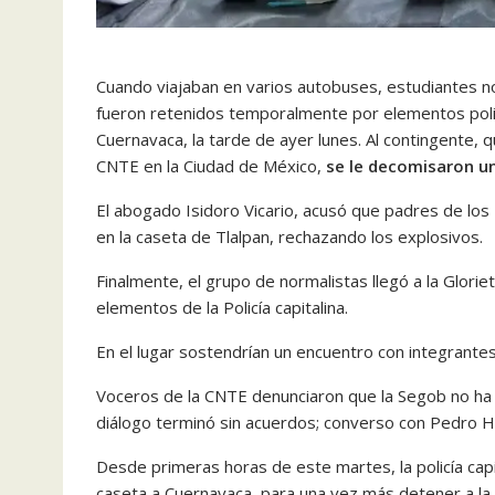
Cuando viajaban en varios autobuses, estudiantes n
fueron retenidos temporalmente por elementos polici
Cuernavaca, la tarde de ayer lunes. Al contingente,
CNTE en la Ciudad de México,
se le decomisaron un
El abogado Isidoro Vicario, acusó que padres de los
en la caseta de Tlalpan, rechazando los explosivos.
Finalmente, el grupo de normalistas llegó a la Glori
elementos de la Policía capitalina.
En el lugar sostendrían un encuentro con integrante
Voceros de la CNTE denunciaron que la Segob no ha 
diálogo terminó sin acuerdos; converso con Pedro He
Desde primeras horas de este martes, la policía cap
caseta a Cuernavaca, para una vez más detener a l