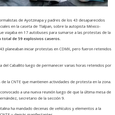
ormalistas de Ayotzinapa y padres de los 43 desaparecidos
ales en la caseta de Tlalpan, sobre la autopista México-
 que viajaba en 17 autobuses para sumarse a las protestas de la
 total de 59 explosivos caseros.
 43 planeaban iniciar protestas en CDMX, pero fueron retenidos
eta del Caballito luego de permanecer varias horas retenidos por
s de la CNTE que mantienen actividades de protesta en la zona.
convocado a una nueva reunión luego de que la última mesa de
rnández, secretario de la sección 9.
italina ha mandado decenas de vehículos y elementos a la
a CNTE y demás manifestantes