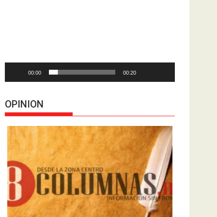
de
vídeo
00:00
00:20
OPINION