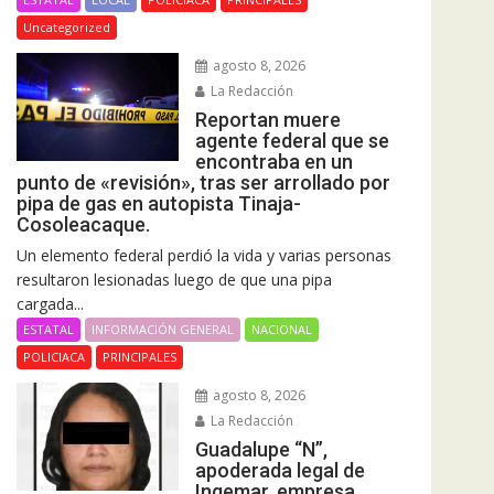
Uncategorized
agosto 8, 2026
La Redacción
Reportan muere
agente federal que se
encontraba en un
punto de «revisión», tras ser arrollado por
pipa de gas en autopista Tinaja-
Cosoleacaque.
Un elemento federal perdió la vida y varias personas
resultaron lesionadas luego de que una pipa
cargada...
ESTATAL
INFORMACIÓN GENERAL
NACIONAL
POLICIACA
PRINCIPALES
agosto 8, 2026
La Redacción
Guadalupe “N”,
apoderada legal de
Ingemar, empresa