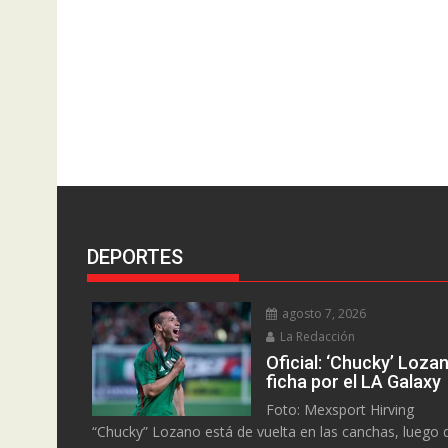
DEPORTES
agosto 7, 2026
La Redacción
Oficial: ‘Chucky’ Loza
ficha por el LA Galaxy
Foto: Mexsport Hirving
“Chucky” Lozano está de vuelta en las canchas, luego 