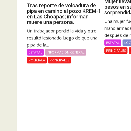
Mujer lleva
Tras reporte de volcadura de
pesos en s
pipa en camino al pozo KREM-1
sorprendid
en Las Choapas; informan
Una mujer fue
muere una persona.
mano armada 
Un trabajador perdió la vida y otro
después de re
resultó lesionado luego de que una
ESTATAL
LOC
pipa de la...
PRINCIPALES
ESTATAL
INFORMACIÓN GENERAL
POLICIACA
PRINCIPALES