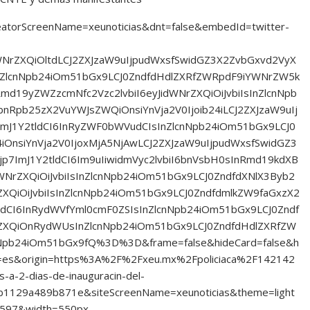
reatorScreenName=xeunoticias&dnt=false&embedId=twitter-
dWNrZXQiOltdLCJ2ZXJzaW9uIjpudWxsfSwidGZ3X2ZvbGxvd2VyX
ZlcnNpb24iOm51bGx9LCJ0ZndfdHdlZXRfZWRpdF9iYWNrZW5k
Rmd19yZWZzcmNfc2Vzc2lvbiI6eyJidWNrZXQiOiJvbiIsInZlcnNpb
nRpb25zX2VuYWJsZWQiOnsiYnVja2V0Ijoib24iLCJ2ZXJzaW9uIj
mJ1Y2tldCI6InRyZWF0bWVudCIsInZlcnNpb24iOm51bGx9LCJ0
iOnsiYnVja2V0IjoxMjA5NjAwLCJ2ZXJzaW9uIjpudWxsfSwidGZ3
7ImJ1Y2tldCI6Im9uIiwidmVyc2lvbiI6bnVsbH0sInRmd19kdXB
NrZXQiOiJvbiIsInZlcnNpb24iOm51bGx9LCJ0ZndfdXNlX3Byb2
XQiOiJvbiIsInZlcnNpb24iOm51bGx9LCJ0ZndfdmlkZW9faGxzX2
dCI6InRydWVfYml0cmF0ZSIsInZlcnNpb24iOm51bGx9LCJ0Zndf
XQiOnRydWUsInZlcnNpb24iOm51bGx9LCJ0ZndfdHdlZXRfZW
nNpb24iOm51bGx9fQ%3D%3D&frame=false&hideCard=false&h
=es&origin=https%3A%2F%2Fxeu.mx%2Fpoliciaca%2F142142
-a-2-dias-de-inauguracin-del-
b1129a489b871e&siteScreenName=xeunoticias&theme=light
597&width=550px