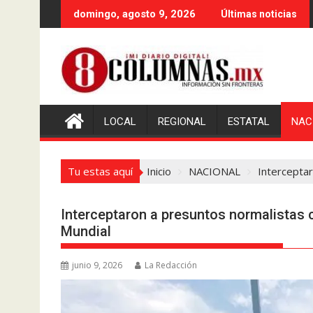
Saltar
domingo, agosto 9, 2026
Últimas noticias
al
contenido
LOCAL
REGIONAL
ESTATAL
NAC
Tu estas aquí
Inicio
NACIONAL
Interceptar
Interceptaron a presuntos normalistas c
Mundial
junio 9, 2026
La Redacción