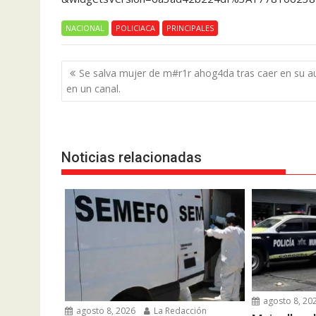
NACIONAL
POLICIACA
PRINCIPALES
Navegación
Se salva mujer de m#r1r ahog4da tras caer en su a
de
en un canal.
entradas
Noticias relacionadas
agosto 8, 20
agosto 8, 2026
La Redacción