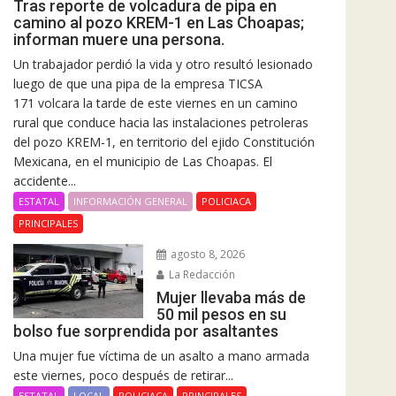
Tras reporte de volcadura de pipa en
camino al pozo KREM-1 en Las Choapas;
informan muere una persona.
Un trabajador perdió la vida y otro resultó lesionado
luego de que una pipa de la empresa TICSA
171 volcara la tarde de este viernes en un camino
rural que conduce hacia las instalaciones petroleras
del pozo KREM-1, en territorio del ejido Constitución
Mexicana, en el municipio de Las Choapas. El
accidente...
ESTATAL
INFORMACIÓN GENERAL
POLICIACA
PRINCIPALES
agosto 8, 2026
La Redacción
Mujer llevaba más de
50 mil pesos en su
bolso fue sorprendida por asaltantes
Una mujer fue víctima de un asalto a mano armada
este viernes, poco después de retirar...
ESTATAL
LOCAL
POLICIACA
PRINCIPALES