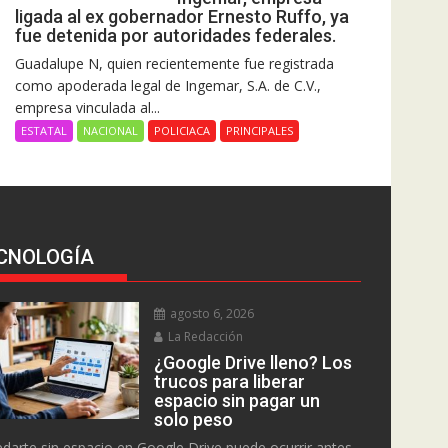
ligada al ex gobernador Ernesto Ruffo, ya
fue detenida por autoridades federales.
Guadalupe N, quien recientemente fue registrada
como apoderada legal de Ingemar, S.A. de C.V.,
empresa vinculada al...
ESTATAL
NACIONAL
POLICIACA
PRINCIPALES
CNOLOGÍA
agosto 6, 2026
La Redacción
¿Google Drive lleno? Los
trucos para liberar
espacio sin pagar un
solo peso
darte sin espacio en Google Drive puede ocurrir antes