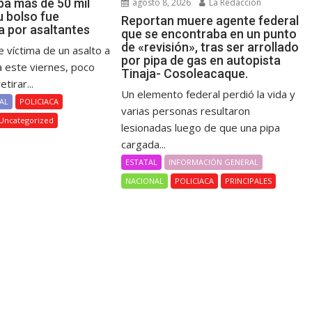
ba más de 50 mil
agosto 8, 2026
La Redacción
u bolso fue
Reportan muere agente federal
a por asaltantes
que se encontraba en un punto
de «revisión», tras ser arrollado
 víctima de un asalto a
por pipa de gas en autopista
este viernes, poco
Tinaja- Cosoleacaque.
tirar...
Un elemento federal perdió la vida y
AL
POLICIACA
varias personas resultaron
Uncategorized
lesionadas luego de que una pipa
cargada...
ESTATAL
INFORMACIÓN GENERAL
NACIONAL
POLICIACA
PRINCIPALES