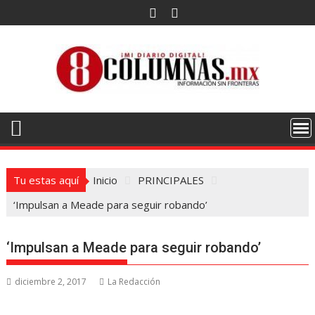
Saltar
al
contenido
Tu estas aquí
Inicio
PRINCIPALES
‘Impulsan a Meade para seguir robando’
‘Impulsan a Meade para seguir robando’
diciembre 2, 2017
La Redacción