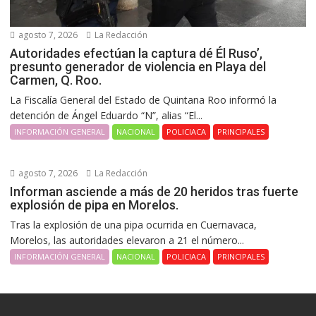
agosto 7, 2026
La Redacción
Autoridades efectúan la captura dé Él Ruso’,
presunto generador de violencia en Playa del
Carmen, Q. Roo.
La Fiscalía General del Estado de Quintana Roo informó la
detención de Ángel Eduardo “N”, alias “El...
INFORMACIÓN GENERAL
NACIONAL
POLICIACA
PRINCIPALES
agosto 7, 2026
La Redacción
Informan asciende a más de 20 heridos tras fuerte
explosión de pipa en Morelos.
Tras la explosión de una pipa ocurrida en Cuernavaca,
Morelos, las autoridades elevaron a 21 el número...
INFORMACIÓN GENERAL
NACIONAL
POLICIACA
PRINCIPALES