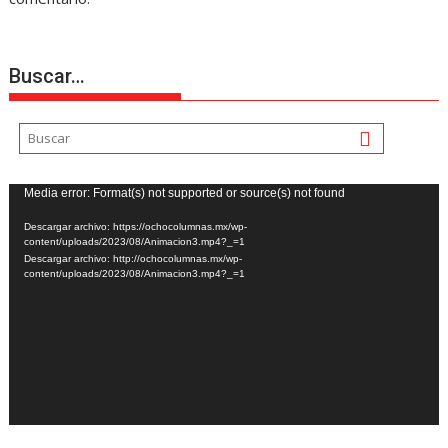
Buscar…
Reproductor
Media error: Format(s) not supported or source(s) not found
de
Descargar archivo: https://ochocolumnas.mx/wp-
vídeo
content/uploads/2023/08/Animacion3.mp4?_=1
Descargar archivo: http://ochocolumnas.mx/wp-
content/uploads/2023/08/Animacion3.mp4?_=1