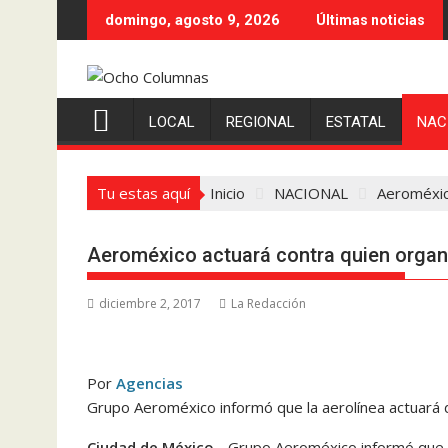
Saltar
domingo, agosto 9, 2026
Últimas noticias
al
contenido
LOCAL
REGIONAL
ESTATAL
NAC
Tu estas aquí
Inicio
NACIONAL
Aeroméxic
Aeroméxico actuará contra quien organ
diciembre 2, 2017
La Redacción
Por
Agencias
Grupo Aeroméxico informó que la aerolínea actuará d
Ciudad de México.-
Grupo Aeroméxico informó que l