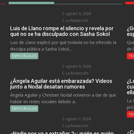
agosto 9, 2026
La Redacción
Luis de Llano rompe el silencio y revela por
¿Go
qué no se ha disculpado con Sasha Sokol
es
Luis de Llano explicó por qué todavía no ha ofrecido la
Que
disculpa pública a Sasha Sokol,...
de 
ESPECTÁCULOS
TE
agosto 9, 2026
La Redacción
¿Ángela Aguilar está embarazada? Videos
¿L
junto a Nodal desatan rumores
cu
el
Ángela Aguilar y Christian Nodal volvieron a dar de que
La 
hablar en redes sociales debido a...
pró
ESPECTÁCULOS
TE
agosto 7, 2026
La Redacción
¿C
«Nadie nos va a extrañar 2»: quién es quién