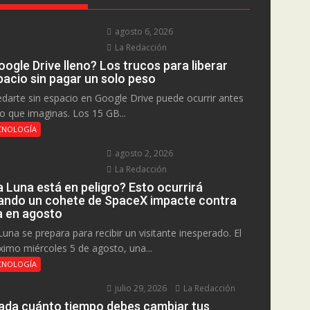
agosto 6, 2026
La Redacción
ogle Drive lleno? Los trucos para liberar
pacio sin pagar un solo peso
darte sin espacio en Google Drive puede ocurrir antes
lo que imaginas. Los 15 GB...
CNOLOGÍA
agosto 2, 2026
La Redacción
a Luna está en peligro? Esto ocurrirá
ando un cohete de SpaceX impacte contra
la en agosto
Luna se prepara para recibir un visitante inesperado. El
ximo miércoles 5 de agosto, una...
CNOLOGÍA
julio 29, 2026
La Redacción
ada cuánto tiempo debes cambiar tus