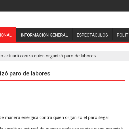
IONAL
INFORMACIÓN GENERAL
ESPECTÁCULOS
POLÍT
o actuará contra quien organizó paro de labores
izó paro de labores
e manera enérgica contra quien organizó el paro ilegal
a aerolínea actuará de manera enérgica contra quien organizó