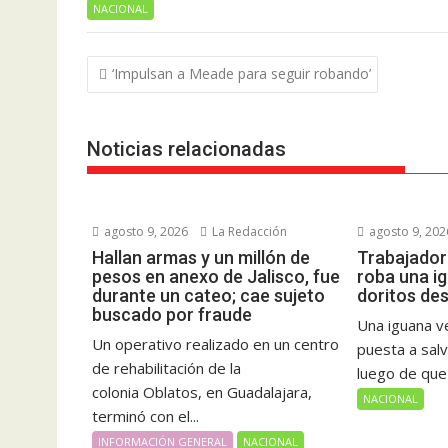
NACIONAL
Navegación
‘Impulsan a Meade para seguir robando’
de
entradas
Noticias relacionadas
agosto 9, 2026
La Redacción
agosto 9, 202
Hallan armas y un millón de
Trabajador
pesos en anexo de Jalisco, fue
roba una i
durante un cateo; cae sujeto
doritos de
buscado por fraude
Una iguana v
Un operativo realizado en un centro
puesta a sal
de rehabilitación de la
luego de que 
colonia Oblatos, en Guadalajara,
NACIONAL
terminó con el...
INFORMACIÓN GENERAL
NACIONAL