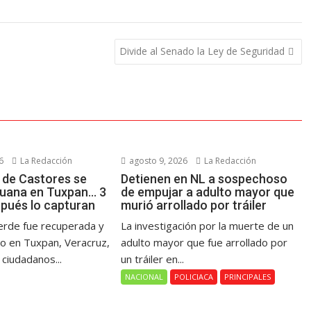
Divide al Senado la Ley de Seguridad
6
La Redacción
agosto 9, 2026
La Redacción
 de Castores se
Detienen en NL a sospechoso
guana en Tuxpan… 3
de empujar a adulto mayor que
spués lo capturan
murió arrollado por tráiler
erde fue recuperada y
La investigación por la muerte de un
vo en Tuxpan, Veracruz,
adulto mayor que fue arrollado por
ciudadanos...
un tráiler en...
NACIONAL
POLICIACA
PRINCIPALES