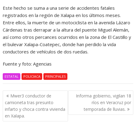
Este hecho se suma a una serie de accidentes fatales
registrados en la región de Xalapa en los últimos meses.
Entre ellos, la muerte de un motociclista en la avenida Lázaro
Cárdenas tras derrapar a la altura del puente Miguel Alemán,
así como otros percances ocurridos en la zona de El Castillo y
el bulevar Xalapa-Coatepec, donde han perdido la vida
conductores de vehículos de dos ruedas.
Fuente y foto: Agencias
ESTATAL
POLICIACA
PRINCIPALES
Navegación
Mwer3 conductor de
Informa gobierno, vigilan 18
de
camioneta tras presunto
ríos en Veracruz por
entradas
infarto y choca contra vivienda
temporada de lluvias.
en Xalapa.