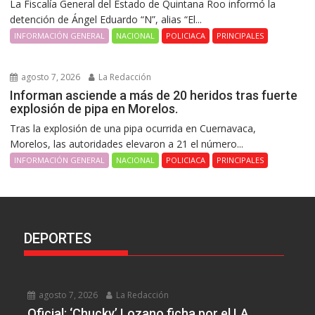
La Fiscalía General del Estado de Quintana Roo informó la
detención de Ángel Eduardo “N”, alias “El...
INFORMACIÓN GENERAL
NACIONAL
POLICIACA
PRINCIPALES
agosto 7, 2026
La Redacción
Informan asciende a más de 20 heridos tras fuerte
explosión de pipa en Morelos.
Tras la explosión de una pipa ocurrida en Cuernavaca,
Morelos, las autoridades elevaron a 21 el número...
INFORMACIÓN GENERAL
NACIONAL
POLICIACA
PRINCIPALES
DEPORTES
agosto 7, 2026
La Redacción
Oficial: ‘Chucky’ Lozano ficha por el LA