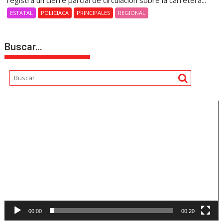
registra un cierre parcial de circulación sobre la carretera...
ESTATAL
POLICIACA
PRINCIPALES
REGIONAL
Buscar…
Reproductor
de
vídeo
00:00
00:20