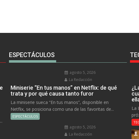
ESPECTÁCULOS
TE
agosto 5, 2026
La Redacción
ue
Miniserie “En tus manos” en Netflix: de qué
¿L
trata y por qué causa tanto furor
cu
el
La miniserie sueca “En tus manos”, disponible en
La 
Netflix, se posiciona como una de las favoritas de...
pró
ESPECTÁCULOS
..
TE
agosto 5, 2026
La Redacción