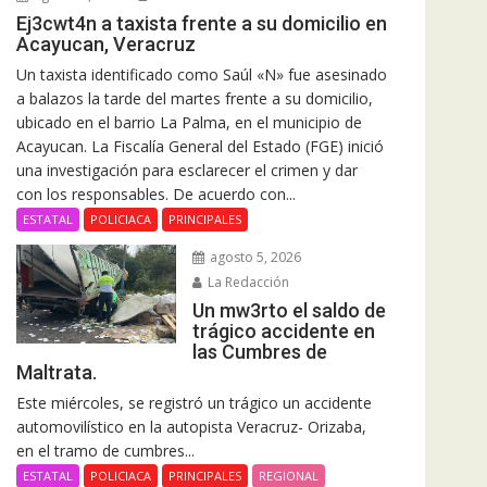
Ej3cwt4n a taxista frente a su domicilio en
Acayucan, Veracruz
Un taxista identificado como Saúl «N» fue asesinado
a balazos la tarde del martes frente a su domicilio,
ubicado en el barrio La Palma, en el municipio de
Acayucan. La Fiscalía General del Estado (FGE) inició
una investigación para esclarecer el crimen y dar
con los responsables. De acuerdo con...
ESTATAL
POLICIACA
PRINCIPALES
agosto 5, 2026
La Redacción
Un mw3rto el saldo de
trágico accidente en
las Cumbres de
Maltrata.
Este miércoles, se registró un trágico un accidente
automovilístico en la autopista Veracruz- Orizaba,
en el tramo de cumbres...
ESTATAL
POLICIACA
PRINCIPALES
REGIONAL