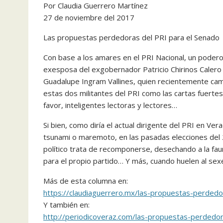
Por Claudia Guerrero Martínez
27 de noviembre del 2017
Las propuestas perdedoras del PRI para el Senado
Con base a los amares en el PRI Nacional, un poder
exesposa del exgobernador Patricio Chirinos Calero
Guadalupe Ingram Vallines, quien recientemente ca
estas dos militantes del PRI como las cartas fuerte
favor, inteligentes lectoras y lectores…
Si bien, como diría el actual dirigente del PRI en Ve
tsunami o maremoto, en las pasadas elecciones del 
político trata de recomponerse, desechando a la fa
para el propio partido… Y más, cuando huelen al sex
Más de esta columna en:
https://claudiaguerrero.mx/las-propuestas-perdedo
Y también en:
http://periodicoveraz.com/las-propuestas-perdedo