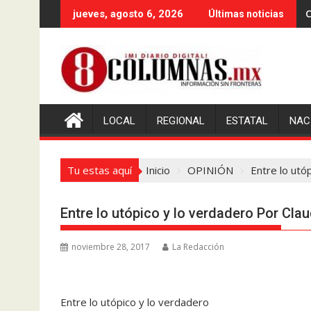
Saltar
C
jueves, agosto 6, 2026
Últimas noticias
al
contenido
LOCAL
REGIONAL
ESTATAL
NAC
Tu estas aquí
Inicio
OPINIÓN
Entre lo utó
Entre lo utópico y lo verdadero Por Cla
noviembre 28, 2017
La Redacción
Entre lo utópico y lo verdadero