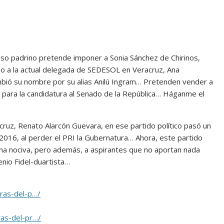
oso padrino pretende imponer a Sonia Sánchez de Chirinos,
 o a la actual delegada de SEDESOL en Veracruz, Ana
mbió su nombre por su alias Anilú Ingram… Pretenden vender a
s para la candidatura al Senado de la República… Háganme el
racruz, Renato Alarcón Guevara, en ese partido político pasó un
2016, al perder el PRI la Gubernatura… Ahora, este partido
una nociva, pero además, a aspirantes que no aportan nada
enio Fidel-duartista…
ras-del-p…/
ras-del-pr…/