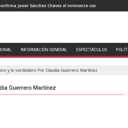
onfirma Javier Sánchez Chávez el inminente cierre de ingenió S
IONAL
INFORMACIÓN GENERAL
ESPECTÁCULOS
POLÍT
pico y lo verdadero Por Claudia Guerrero Martínez
udia Guerrero Martínez