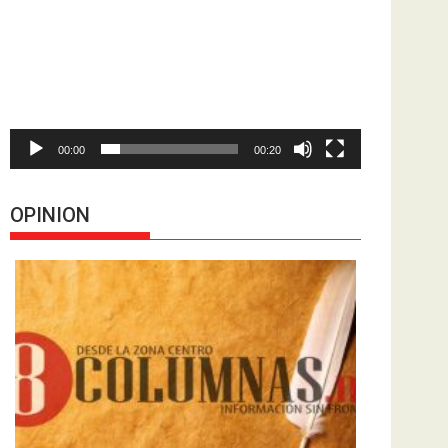
de
vídeo
00:00
00:20
OPINION