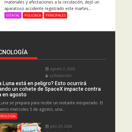
materiales y afectaciones a la circulación, dejó un
aparatoso accidente registrado este martes...
ESTATAL
POLICIACA
PRINCIPALES
CNOLOGÍA
agosto 2, 2026
La Redacción
a Luna está en peligro? Esto ocurrirá
ando un cohete de SpaceX impacte contra
la en agosto
Luna se prepara para recibir un visitante inesperado. El
ximo miércoles 5 de agosto, una...
CNOLOGÍA
julio 29, 2026