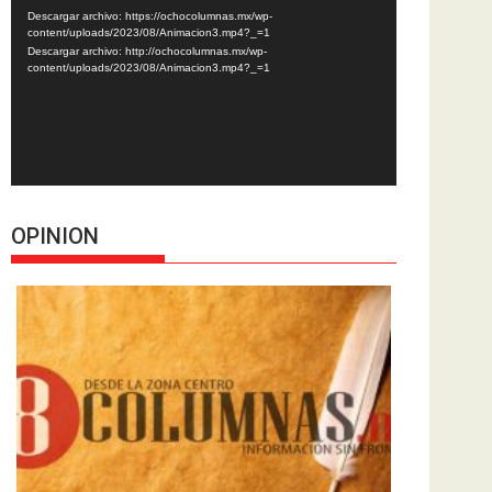
de
Descargar archivo: https://ochocolumnas.mx/wp-
vídeo
content/uploads/2023/08/Animacion3.mp4?_=1
Descargar archivo: http://ochocolumnas.mx/wp-
content/uploads/2023/08/Animacion3.mp4?_=1
OPINION