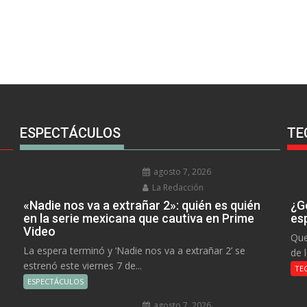
ESPECTÁCULOS
TE
agosto 7, 2026
La Redacción
«Nadie nos va a extrañar 2»: quién es quién
¿Go
en la serie mexicana que cautiva en Prime
es
Video
Que
La espera terminó y ‘Nadie nos va a extrañar 2’ se
de 
estrenó este viernes 7 de...
TE
ESPECTÁCULOS
agosto 7, 2026