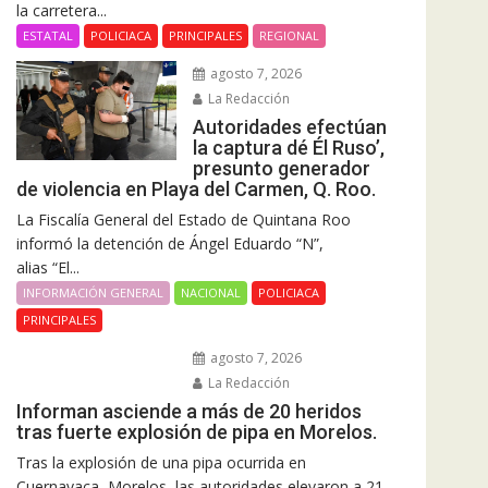
la carretera...
ESTATAL
POLICIACA
PRINCIPALES
REGIONAL
agosto 7, 2026
La Redacción
Autoridades efectúan
la captura dé Él Ruso’,
presunto generador
de violencia en Playa del Carmen, Q. Roo.
La Fiscalía General del Estado de Quintana Roo
informó la detención de Ángel Eduardo “N”,
alias “El...
INFORMACIÓN GENERAL
NACIONAL
POLICIACA
PRINCIPALES
agosto 7, 2026
La Redacción
Informan asciende a más de 20 heridos
tras fuerte explosión de pipa en Morelos.
Tras la explosión de una pipa ocurrida en
Cuernavaca, Morelos, las autoridades elevaron a 21