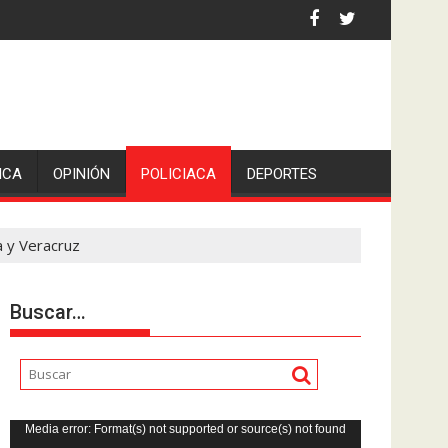
iden escolleras para evitar nuevos casos
ICA
OPINIÓN
POLICIACA
DEPORTES
a y Veracruz
Buscar…
Reproductor
Media error: Format(s) not supported or source(s) not found