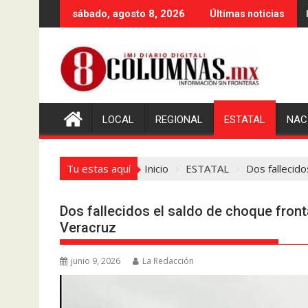
Saltar
sábado, agosto 8, 2026
Últimas noticias
al
contenido
LOCAL
REGIONAL
ESTATAL
NAC
Tu estas aquí
Inicio
ESTATAL
Dos fallecido
Dos fallecidos el saldo de choque fronta
Veracruz
junio 9, 2026
La Redacción