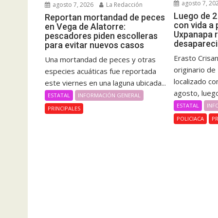
agosto 7, 20
agosto 7, 2026
La Redacción
Luego de 2
Reportan mortandad de peces
con vida a
en Vega de Alatorre:
Uxpanapa 
pescadores piden escolleras
desapareci
para evitar nuevos casos
Erasto Crisa
Una mortandad de peces y otras
originario d
especies acuáticas fue reportada
localizado co
este viernes en una laguna ubicada...
agosto, luego
ESTATAL
INFORMACIÓN GENERAL
ESTATAL
INF
PRINCIPALES
POLICIACA
PR