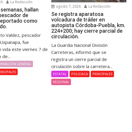
26
La Redacción
agosto 7, 2026
La Redacción
 semanas, hallan
Se registra aparatosa
 pescador de
volcadura de tráiler en
reportado como
autopista Córdoba-Puebla, km.
do.
224+200; hay cierre parcial de
nto Valdez, pescador
circulación.
e Uxpanapa, fue
La Guardia Nacional División
n vida este viernes 7 de
Carreteras, informó que se
 de...
registra un cierre parcial de
ORMACIÓN GENERAL
circulación sobre la carretera...
INCIPALES
ESTATAL
POLICIACA
PRINCIPALES
REGIONAL