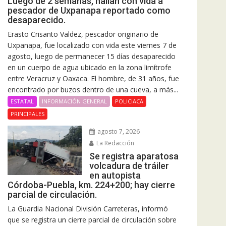
Luego de 2 semanas, hallan con vida a
pescador de Uxpanapa reportado como
desaparecido.
Erasto Crisanto Valdez, pescador originario de
Uxpanapa, fue localizado con vida este viernes 7 de
agosto, luego de permanecer 15 días desaparecido
en un cuerpo de agua ubicado en la zona limítrofe
entre Veracruz y Oaxaca. El hombre, de 31 años, fue
encontrado por buzos dentro de una cueva, a más...
ESTATAL
INFORMACIÓN GENERAL
POLICIACA
PRINCIPALES
agosto 7, 2026
La Redacción
Se registra aparatosa
volcadura de tráiler
en autopista
Córdoba-Puebla, km. 224+200; hay cierre
parcial de circulación.
La Guardia Nacional División Carreteras, informó
que se registra un cierre parcial de circulación sobre