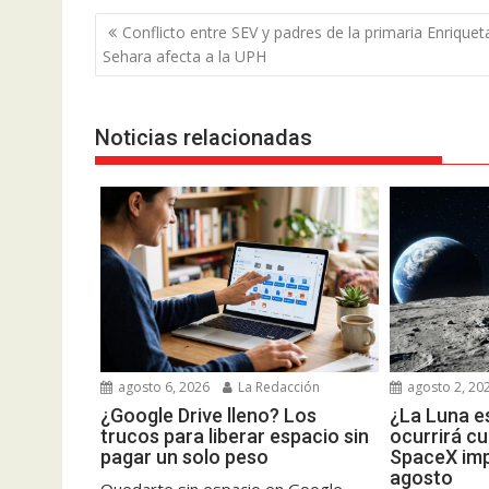
Navegación
Conflicto entre SEV y padres de la primaria Enriquet
de
Sehara afecta a la UPH
entradas
Noticias relacionadas
agosto 6, 2026
La Redacción
agosto 2, 20
¿Google Drive lleno? Los
¿La Luna es
trucos para liberar espacio sin
ocurrirá c
pagar un solo peso
SpaceX imp
agosto