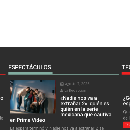
ESPECTÁCULOS
TE
agosto 7, 2026
La Redacción
no
«Nadie nos va a
¿Go
extrañar 2»: quién es
es
quién en la serie
Que
mexicana que cautiva
de
de 
en Prime Video
TE
La espera terminó y ‘Nadie nos va a extrañar 2’ se