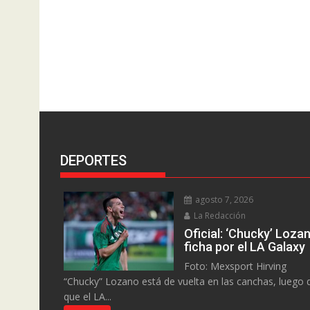
DEPORTES
agosto 7, 2026
La Redacción
Oficial: ‘Chucky’ Loza
ficha por el LA Galaxy
Foto: Mexsport Hirving
“Chucky” Lozano está de vuelta en las canchas, luego 
que el LA...