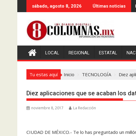
Saltar
sábado, agosto 8, 2026
Últimas noticias
al
contenido
LOCAL
REGIONAL
ESTATAL
NAC
Tu estas aquí
Inicio
TECNOLOGÍA
Diez apl
Diez aplicaciones que se acaban los dat
noviembre 8, 2017
La Redacción
CIUDAD DE MÉXICO.- Te lo has preguntado un milló