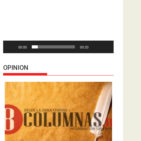
de
vídeo
00:00
00:20
OPINION