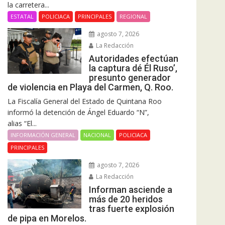
la carretera...
ESTATAL
POLICIACA
PRINCIPALES
REGIONAL
agosto 7, 2026
La Redacción
Autoridades efectúan
la captura dé Él Ruso’,
presunto generador
de violencia en Playa del Carmen, Q. Roo.
La Fiscalía General del Estado de Quintana Roo
informó la detención de Ángel Eduardo “N”,
alias “El...
INFORMACIÓN GENERAL
NACIONAL
POLICIACA
PRINCIPALES
agosto 7, 2026
La Redacción
Informan asciende a
más de 20 heridos
tras fuerte explosión
de pipa en Morelos.