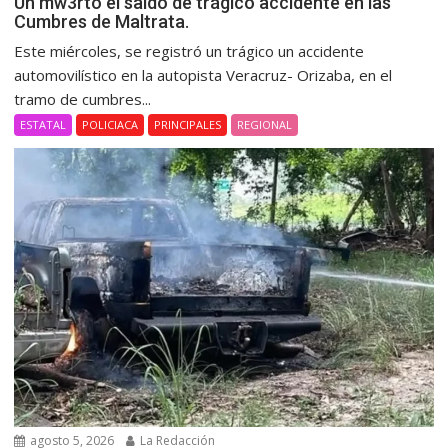
Un mw3rto el saldo de trágico accidente en las
Cumbres de Maltrata.
Este miércoles, se registró un trágico un accidente
automovilístico en la autopista Veracruz- Orizaba, en el
tramo de cumbres...
ESTATAL
POLICIACA
PRINCIPALES
REGIONAL
agosto 5, 2026
La Redacción