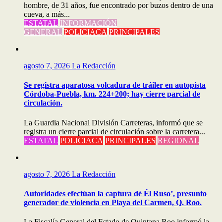
hombre, de 31 años, fue encontrado por buzos dentro de una
cueva, a más...
ESTATAL
INFORMACIÓN
GENERAL
POLICIACA
PRINCIPALES
agosto 7, 2026
La Redacción
Se registra aparatosa volcadura de tráiler en autopista
Córdoba-Puebla, km. 224+200; hay cierre parcial de
circulación.
La Guardia Nacional División Carreteras, informó que se
registra un cierre parcial de circulación sobre la carretera...
ESTATAL
POLICIACA
PRINCIPALES
REGIONAL
agosto 7, 2026
La Redacción
Autoridades efectúan la captura dé Él Ruso’, presunto
generador de violencia en Playa del Carmen, Q. Roo.
La Fiscalía General del Estado de Quintana Roo informó la