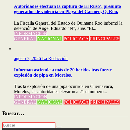
Autoridades efectúan la captura dé Él Ruso’, presunto
generador de violencia en Playa del Carmen, Q. Roo.
La Fiscalía General del Estado de Quintana Roo informó la
detención de Ángel Eduardo “N”, alias “El...
INFORMACIÓN
GENERAL
NACIONAL
POLICIACA
PRINCIPALES
agosto 7, 2026
La Redacción
Informan asciende a más de 20 heridos tras fuerte
explosión de pipa en Morelos.
Tras la explosión de una pipa ocurrida en Cuernavaca,
Morelos, las autoridades elevaron a 21 el número...
INFORMACIÓN
GENERAL
NACIONAL
POLICIACA
PRINCIPALES
Buscar…