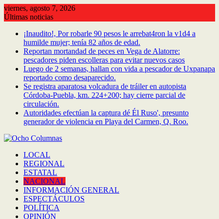
Saltar
viernes, agosto 7, 2026
al
Últimas noticias
contenido
¡Inaudito!, Por robarle 90 pesos le arrebat4ron la v1d4 a
humilde mujer; tenía 82 años de edad.
Reportan mortandad de peces en Vega de Alatorre:
pescadores piden escolleras para evitar nuevos casos
Luego de 2 semanas, hallan con vida a pescador de Uxpanapa
reportado como desaparecido.
Se registra aparatosa volcadura de tráiler en autopista
Córdoba-Puebla, km. 224+200; hay cierre parcial de
circulación.
Autoridades efectúan la captura dé Él Ruso', presunto
generador de violencia en Playa del Carmen, Q. Roo.
LOCAL
REGIONAL
ESTATAL
NACIONAL
INFORMACIÓN GENERAL
ESPECTÁCULOS
POLÍTICA
OPINIÓN