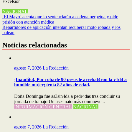
Excélsior
NACIONAL
Navegación
‘El Mayo’ acepta que lo sentenciarán a cadena perpetua y pide
prisión con atención médica
de
Repartidores de aplicación intentan recuperar moto robada y los
entradas
balean
Noticias relacionadas
agosto 7, 2026
La Redacción
¡Inaudito!, Por robarle 90 pesos le arrebat4ron la v1d4 a
humilde mujer; tenía 82 años de edad.
Doña Dominga fue as3sin4da a pedr4das tras concluir su
jornada de trabajo Un asesinato más conmueve...
INFORMACIÓN GENERAL
NACIONAL
agosto 7, 2026
La Redacción