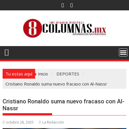
Saltar
al
contenido
Tu estas aquí
Inicio
DEPORTES
Cristiano Ronaldo suma nuevo fracaso con Al-Nassr
Cristiano Ronaldo suma nuevo fracaso con Al-
Nassr
octubre 28, 2025
La Redacción