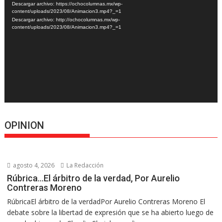
de
Descargar archivo: https://ochocolumnas.mx/wp-
vídeo
content/uploads/2023/08/Animacion3.mp4?_=1
Descargar archivo: http://ochocolumnas.mx/wp-
content/uploads/2023/08/Animacion3.mp4?_=1
OPINION
agosto 4, 2026
La Redacción
Rúbrica…El árbitro de la verdad, Por Aurelio
Contreras Moreno
RúbricaEl árbitro de la verdadPor Aurelio Contreras Moreno El
debate sobre la libertad de expresión que se ha abierto luego de