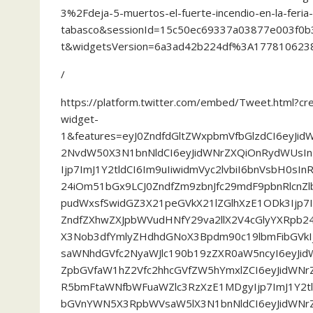
3%2Fdeja-5-muertos-el-fuerte-incendio-en-la-feria
tabasco&sessionId=15c50ec69337a03877e003f0b
t&widgetsVersion=6a3ad42b224df%3A177810623
/
https://platform.twitter.com/embed/Tweet.html?c
widget-
1&features=eyJ0ZndfdGltZWxpbmVfbGlzdCI6eyJi
2NvdW50X3N1bnNldCI6eyJidWNrZXQiOnRydWUsIn
Ijp7ImJ1Y2tldCI6Im9uIiwidmVyc2lvbiI6bnVsbH0sIn
24iOm51bGx9LCJ0ZndfZm9zbnJfc29mdF9pbnRlcnZlb
pudWxsfSwidGZ3X21peGVkX21lZGlhXzE1ODk3Ijp7I
ZndfZXhwZXJpbWVudHNfY29va2llX2V4cGlyYXRpb24
X3Nob3dfYmlyZHdhdGNoX3Bpdm90c19lbmFibGVkIjp
saWNhdGVfc2NyaWJlc190b19zZXR0aW5ncyI6eyJidW
ZpbGVfaW1hZ2Vfc2hhcGVfZW5hYmxlZCI6eyJidWNrZ
R5bmFtaWNfbWFuaWZlc3RzXzE1MDgyIjp7ImJ1Y2tl
bGVnYWN5X3RpbWVsaW5lX3N1bnNldCI6eyJidWNrZ