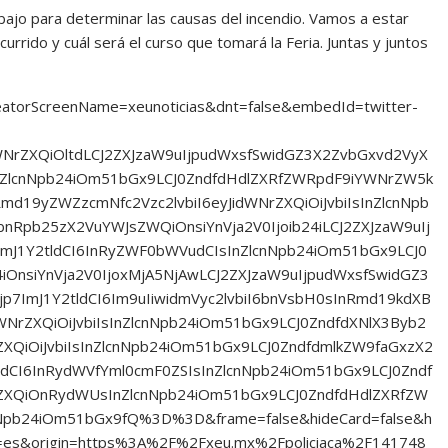
ajo para determinar las causas del incendio. Vamos a estar
rrido y cuál será el curso que tomará la Feria. Juntas y juntos
reatorScreenName=xeunoticias&dnt=false&embedId=twitter-
dWNrZXQiOltdLCJ2ZXJzaW9uIjpudWxsfSwidGZ3X2ZvbGxvd2VyX
ZlcnNpb24iOm51bGx9LCJ0ZndfdHdlZXRfZWRpdF9iYWNrZW5k
Rmd19yZWZzcmNfc2Vzc2lvbiI6eyJidWNrZXQiOiJvbiIsInZlcnNpb
nRpb25zX2VuYWJsZWQiOnsiYnVja2V0Ijoib24iLCJ2ZXJzaW9uIj
mJ1Y2tldCI6InRyZWF0bWVudCIsInZlcnNpb24iOm51bGx9LCJ0
iOnsiYnVja2V0IjoxMjA5NjAwLCJ2ZXJzaW9uIjpudWxsfSwidGZ3
7ImJ1Y2tldCI6Im9uIiwidmVyc2lvbiI6bnVsbH0sInRmd19kdXB
NrZXQiOiJvbiIsInZlcnNpb24iOm51bGx9LCJ0ZndfdXNlX3Byb2
XQiOiJvbiIsInZlcnNpb24iOm51bGx9LCJ0ZndfdmlkZW9faGxzX2
dCI6InRydWVfYml0cmF0ZSIsInZlcnNpb24iOm51bGx9LCJ0Zndf
XQiOnRydWUsInZlcnNpb24iOm51bGx9LCJ0ZndfdHdlZXRfZW
nNpb24iOm51bGx9fQ%3D%3D&frame=false&hideCard=false&h
=es&origin=https%3A%2F%2Fxeu.mx%2Fpoliciaca%2F141748