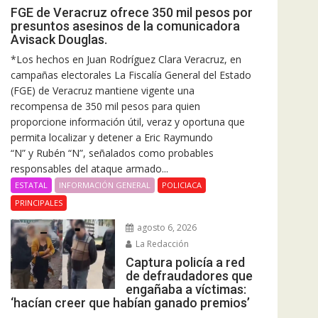
FGE de Veracruz ofrece 350 mil pesos por
presuntos asesinos de la comunicadora
Avisack Douglas.
*Los hechos en Juan Rodríguez Clara Veracruz, en
campañas electorales La Fiscalía General del Estado
(FGE) de Veracruz mantiene vigente una
recompensa de 350 mil pesos para quien
proporcione información útil, veraz y oportuna que
permita localizar y detener a Eric Raymundo
“N” y Rubén “N”, señalados como probables
responsables del ataque armado...
ESTATAL
INFORMACIÓN GENERAL
POLICIACA
PRINCIPALES
agosto 6, 2026
La Redacción
Captura policía a red
de defraudadores que
engañaba a víctimas:
‘hacían creer que habían ganado premios’