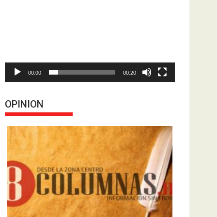
de
vídeo
00:00
00:20
OPINION