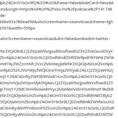
nNpb24iOm51bGx9fQ%3D%3D&frame=false&hideCard=false&h
=es&origin=https%3A%2F%2Fxeu.mx%2Fpoliciaca%2F141748
-de-
388e63a786ea696&siteScreenName=xeunoticias&theme=ligh
8597&width=550px
reatorScreenName=xeunoticias&dnt=false&embedId=twitter-
dWNrZXQiOltdLCJ2ZXJzaW9uIjpudWxsfSwidGZ3X2ZvbGxvd2VyX
ZlcnNpb24iOm51bGx9LCJ0ZndfdHdlZXRfZWRpdF9iYWNrZW5k
Rmd19yZWZzcmNfc2Vzc2lvbiI6eyJidWNrZXQiOiJvbiIsInZlcnNpb
nRpb25zX2VuYWJsZWQiOnsiYnVja2V0Ijoib24iLCJ2ZXJzaW9uIj
mJ1Y2tldCI6InRyZWF0bWVudCIsInZlcnNpb24iOm51bGx9LCJ0
iOnsiYnVja2V0IjoxMjA5NjAwLCJ2ZXJzaW9uIjpudWxsfSwidGZ3
7ImJ1Y2tldCI6Im9uIiwidmVyc2lvbiI6bnVsbH0sInRmd19kdXB
NrZXQiOiJvbiIsInZlcnNpb24iOm51bGx9LCJ0ZndfdXNlX3Byb2
XQiOiJvbiIsInZlcnNpb24iOm51bGx9LCJ0ZndfdmlkZW9faGxzX2
dCI6InRydWVfYml0cmF0ZSIsInZlcnNpb24iOm51bGx9LCJ0Zndf
XQiOnRydWUsInZlcnNpb24iOm51bGx9LCJ0ZndfdHdlZXRfZW