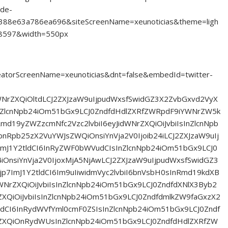
-de-
388e63a786ea696&siteScreenName=xeunoticias&theme=ligh
8597&width=550px
reatorScreenName=xeunoticias&dnt=false&embedId=twitter-
dWNrZXQiOltdLCJ2ZXJzaW9uIjpudWxsfSwidGZ3X2ZvbGxvd2VyX
ZlcnNpb24iOm51bGx9LCJ0ZndfdHdlZXRfZWRpdF9iYWNrZW5k
Rmd19yZWZzcmNfc2Vzc2lvbiI6eyJidWNrZXQiOiJvbiIsInZlcnNpb
nRpb25zX2VuYWJsZWQiOnsiYnVja2V0Ijoib24iLCJ2ZXJzaW9uIj
mJ1Y2tldCI6InRyZWF0bWVudCIsInZlcnNpb24iOm51bGx9LCJ0
iOnsiYnVja2V0IjoxMjA5NjAwLCJ2ZXJzaW9uIjpudWxsfSwidGZ3
7ImJ1Y2tldCI6Im9uIiwidmVyc2lvbiI6bnVsbH0sInRmd19kdXB
NrZXQiOiJvbiIsInZlcnNpb24iOm51bGx9LCJ0ZndfdXNlX3Byb2
XQiOiJvbiIsInZlcnNpb24iOm51bGx9LCJ0ZndfdmlkZW9faGxzX2
dCI6InRydWVfYml0cmF0ZSIsInZlcnNpb24iOm51bGx9LCJ0Zndf
XQiOnRydWUsInZlcnNpb24iOm51bGx9LCJ0ZndfdHdlZXRfZW