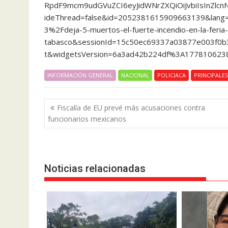
RpdF9mcm9udGVuZCI6eyJidWNrZXQiOiJvbiIsInZlc
ideThread=false&id=2052381615909663139&lang
3%2Fdeja-5-muertos-el-fuerte-incendio-en-la-feria
tabasco&sessionId=15c50ec69337a03877e003f0b
t&widgetsVersion=6a3ad42b224df%3A177810623
INFORMACIÓN GENERAL
NACIONAL
POLICIACA
PRINCIPALES
Navegación
Fiscalía de EU prevé más acusaciones contra
de
funcionarios mexicanos
entradas
Noticias relacionadas