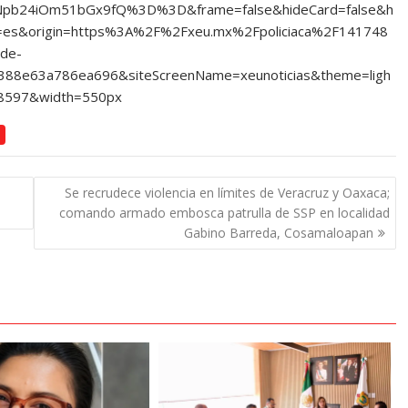
nNpb24iOm51bGx9fQ%3D%3D&frame=false&hideCard=false&h
=es&origin=https%3A%2F%2Fxeu.mx%2Fpoliciaca%2F141748
-de-
388e63a786ea696&siteScreenName=xeunoticias&theme=ligh
8597&width=550px
Se recrudece violencia en límites de Veracruz y Oaxaca;
comando armado embosca patrulla de SSP en localidad
Gabino Barreda, Cosamaloapan