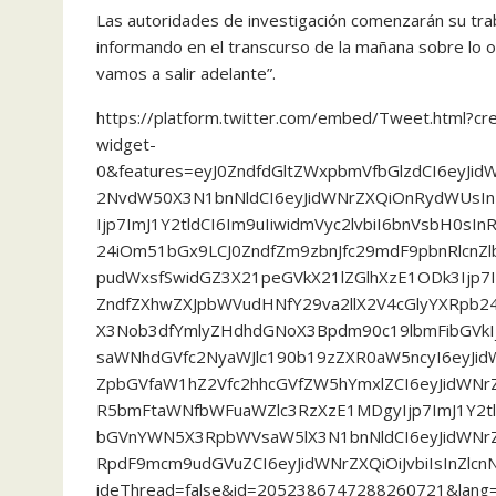
Las autoridades de investigación comenzarán su trab
informando en el transcurso de la mañana sobre lo ocu
vamos a salir adelante”.
https://platform.twitter.com/embed/Tweet.html?c
widget-
0&features=eyJ0ZndfdGltZWxpbmVfbGlzdCI6eyJi
2NvdW50X3N1bnNldCI6eyJidWNrZXQiOnRydWUsIn
Ijp7ImJ1Y2tldCI6Im9uIiwidmVyc2lvbiI6bnVsbH0sIn
24iOm51bGx9LCJ0ZndfZm9zbnJfc29mdF9pbnRlcnZlb
pudWxsfSwidGZ3X21peGVkX21lZGlhXzE1ODk3Ijp7I
ZndfZXhwZXJpbWVudHNfY29va2llX2V4cGlyYXRpb24
X3Nob3dfYmlyZHdhdGNoX3Bpdm90c19lbmFibGVkIjp
saWNhdGVfc2NyaWJlc190b19zZXR0aW5ncyI6eyJidW
ZpbGVfaW1hZ2Vfc2hhcGVfZW5hYmxlZCI6eyJidWNrZ
R5bmFtaWNfbWFuaWZlc3RzXzE1MDgyIjp7ImJ1Y2tl
bGVnYWN5X3RpbWVsaW5lX3N1bnNldCI6eyJidWNrZ
RpdF9mcm9udGVuZCI6eyJidWNrZXQiOiJvbiIsInZlc
ideThread=false&id=2052386747288260721&lang