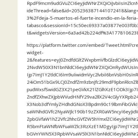
RpdF9mcm9udGVuZCI6eyJidWNrZXQiOiJvbiIsInZlc
ideThread=false&id=2052363871441072418&lang
3%2Fdeja-5-muertos-el-fuerte-incendio-en-la-feria
tabasco&sessionId=15c50ec69337a03877e003f0b
t&widgetsVersion=6a3ad42b224df%3A177810623
https://platform.twitter.com/embed/Tweet.html?c
widget-
2&features=eyJ0ZndfdGltZWxpbmVfbGlzdCI6eyJi
2NvdW50X3N1bnNldCI6eyJidWNrZXQiOnRydWUsIn
Ijp7ImJ1Y2tldCI6Im9uIiwidmVyc2lvbiI6bnVsbH0sIn
24iOm51bGx9LCJ0ZndfZm9zbnJfc29mdF9pbnRlcnZlb
pudWxsfSwidGZ3X21peGVkX21lZGlhXzE1ODk3Ijp7I
ZndfZXhwZXJpbWVudHNfY29va2llX2V4cGlyYXRpb24
X3Nob3dfYmlyZHdhdGNoX3Bpdm90c19lbmFibGVkIjp
saWNhdGVfc2NyaWJlc190b19zZXR0aW5ncyI6eyJidW
ZpbGVfaW1hZ2Vfc2hhcGVfZW5hYmxlZCI6eyJidWNrZ
R5bmFtaWNfbWFuaWZlc3RzXzE1MDgyIjp7ImJ1Y2tl
bGVnYWN5X3RpbWVsaW5lX3N1bnNldCI6eyJidWNrZ