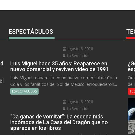
ESPECTÁCULOS
TE
agosto 6, 2026
La Redacción
rd
Luis Miguel hace 35 años: Reaparece en
¿Go
nuevo comercial y reviven video de 1991
es
Luis Miguel reapareció en un nuevo comercial de Coca-
Que
el
Cola y los fanáticos del ‘Sol de México’ enloquecieron...
de 
ESPECTÁCULOS
TE
agosto 6, 2026
La Redacción
“Da ganas de vomitar”: La escena más
incómoda de La Casa del Dragón que no
aparece en los libros