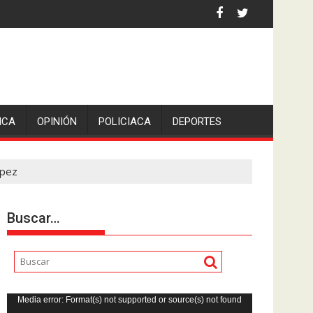
 la comunicadora Avisack Douglas.
ICA
OPINIÓN
POLICIACA
DEPORTES
ópez
Buscar…
Reproductor
Media error: Format(s) not supported or source(s) not found