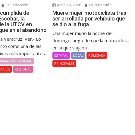
La Redacción
junio 29, 2026
La Redacción
cumplida de
Muere mujer motociclista tras
scobar, la
ser arrollada por vehículo que
de la UTCV en
se dio a la fuga
gue en el abandono
Una mujer murió la noche del
la Veracruz, Ver.- Lo
domingo luego de que la motocicleta
ctó como una de las
en la que viajaba...
ivas más importantes...
ESTATAL
LOCAL
POLICIACA
ORMACIÓN GENERAL
PRINCIPALES
IPALES
REGIONAL