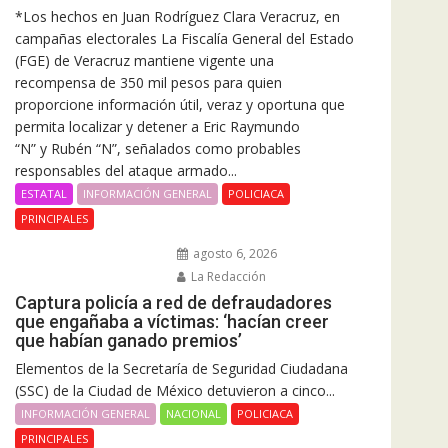
*Los hechos en Juan Rodríguez Clara Veracruz, en
campañas electorales La Fiscalía General del Estado
(FGE) de Veracruz mantiene vigente una
recompensa de 350 mil pesos para quien
proporcione información útil, veraz y oportuna que
permita localizar y detener a Eric Raymundo
“N” y Rubén “N”, señalados como probables
responsables del ataque armado...
ESTATAL
INFORMACIÓN GENERAL
POLICIACA
PRINCIPALES
agosto 6, 2026
La Redacción
Captura policía a red de defraudadores
que engañaba a víctimas: ‘hacían creer
que habían ganado premios’
Elementos de la Secretaría de Seguridad Ciudadana
(SSC) de la Ciudad de México detuvieron a cinco...
INFORMACIÓN GENERAL
NACIONAL
POLICIACA
PRINCIPALES