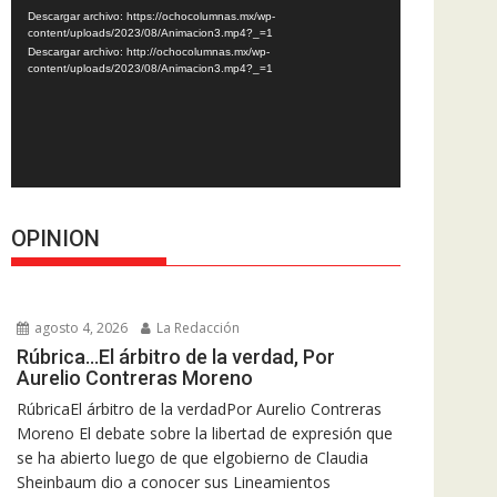
de
Descargar archivo: https://ochocolumnas.mx/wp-
vídeo
content/uploads/2023/08/Animacion3.mp4?_=1
Descargar archivo: http://ochocolumnas.mx/wp-
content/uploads/2023/08/Animacion3.mp4?_=1
OPINION
agosto 4, 2026
La Redacción
Rúbrica…El árbitro de la verdad, Por
Aurelio Contreras Moreno
RúbricaEl árbitro de la verdadPor Aurelio Contreras
Moreno El debate sobre la libertad de expresión que
se ha abierto luego de que elgobierno de Claudia
Sheinbaum dio a conocer sus Lineamientos