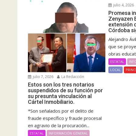
julio 4, 2026
Promesa in
Zenyazen E
extensión 
Córdoba si
Alejandro Ávi
que se proye
obras educat
ESTATAL
INF
LOCAL
PRINC
julio 7, 2026
La Redacción
Estos son los tres notarios
suspendidos de su función por
su presunta vinculación al
Cártel Inmobiliario.
*Son señalados por el delito de
fraude específico y fraude procesal
en agravio de la procuración...
ESTATAL
INFORMACIÓN GENERAL