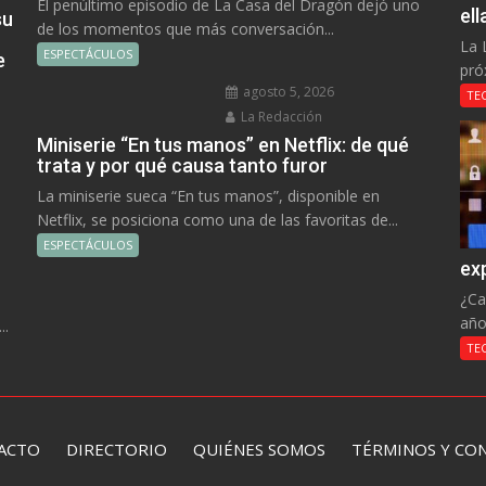
El penúltimo episodio de La Casa del Dragón dejó uno
el
su
de los momentos que más conversación...
La 
ESPECTÁCULOS
e
pró
agosto 5, 2026
TE
La Redacción
Miniserie “En tus manos” en Netflix: de qué
trata y por qué causa tanto furor
La miniserie sueca “En tus manos”, disponible en
Netflix, se posiciona como una de las favoritas de...
ESPECTÁCULOS
ex
¿Ca
año
..
TE
ACTO
DIRECTORIO
QUIÉNES SOMOS TÉRMINOS Y CON