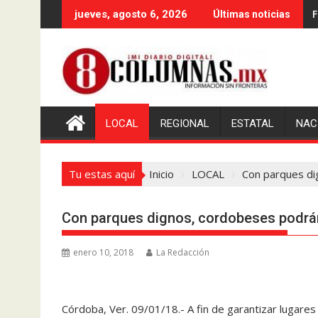
Saltar
F
jueves, agosto 6, 2026
Últimas noticias
al
contenido
LOCAL
REGIONAL
ESTATAL
NAC
Tu estas aquí
Inicio
LOCAL
Con parques di
Con parques dignos, cordobeses podrán
enero 10, 2018
La Redacción
Córdoba, Ver. 09/01/18.- A fin de garantizar lugares