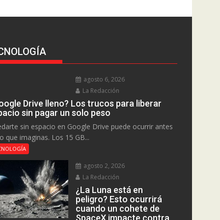
CNOLOGÍA
agosto 6, 2026
La Redacción
ogle Drive lleno? Los trucos para liberar
pacio sin pagar un solo peso
darte sin espacio en Google Drive puede ocurrir antes
lo que imaginas. Los 15 GB...
CNOLOGÍA
agosto 2, 2026
La Redacción
¿La Luna está en
peligro? Esto ocurrirá
cuando un cohete de
SpaceX impacte contra