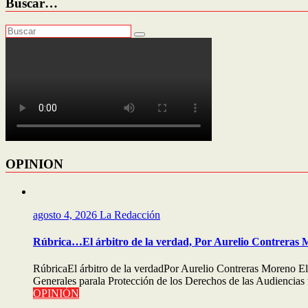
Buscar…
OPINION
agosto 4, 2026
La Redacción
Rúbrica…El árbitro de la verdad, Por Aurelio Contreras
RúbricaEl árbitro de la verdadPor Aurelio Contreras Moreno El
Generales parala Protección de los Derechos de las Audiencias 
OPINIÓN