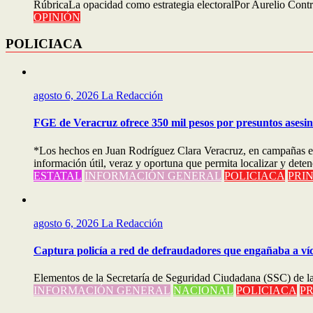
RúbricaLa opacidad como estrategia electoralPor Aurelio Con
OPINIÓN
POLICIACA
agosto 6, 2026
La Redacción
FGE de Veracruz ofrece 350 mil pesos por presuntos asesi
*Los hechos en Juan Rodríguez Clara Veracruz, en campañas el
información útil, veraz y oportuna que permita localizar y de
ESTATAL
INFORMACIÓN GENERAL
POLICIACA
PRI
agosto 6, 2026
La Redacción
Captura policía a red de defraudadores que engañaba a ví
Elementos de la Secretaría de Seguridad Ciudadana (SSC) de la
INFORMACIÓN GENERAL
NACIONAL
POLICIACA
PR