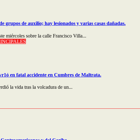
de grupos de auxilio; hay lesionados y varias casas dañadas.
e miércoles sobre la calle Francisco Villa...
INCIPALES
wr1ó en fatal accidente en Cumbres de Maltrata.
ió la vida tras la volcadura de un...