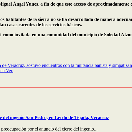
Miguel Ángel Yunes, a fin de que este acceso de aproximadamente d
 los habitantes de la sierra no se ha desarrollado de manera adecu
an casas carentes de los servicios básicos.
estará como invitada en una comunidad del municipio de Soledad At
e Veracruz, sostuvo encuentros con la militancia panista y simpatiza
ena Ver.
 del ingenio San Pedro, en Lerdo de Tejada, Veracruz
reocupación por el anuncio del cierre del ingenio...