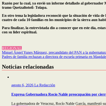
Razón por la cual, ya envió un informe detallado al gobernador 
tramo Quetzaltototl- Tolapa.
En otro tema la legisladora reconoció que la situación de vida de
cuatro de cada 10 familias en los municipios de la sierra aun habit
Para finalizar, la entrevistada dio a conocer que en este día, 
con su líder espiritual.
REGIONAL
Navegación
Miguel Ángel Yunes Márquez, precandidato del PAN a la gubernatura d
Padres de familia rechazan a directora de escuela primaria en Magdal
de
entradas
Noticias relacionadas
agosto 6, 2026
La Redacción
Expresa Gobernadora Rocío Nahle preocupación por cierre
La gobernadora de Veracruz, Rocío Nahle García, manifestó su p