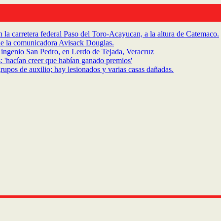
la carretera federal Paso del Toro-Acayucan, a la altura de Catemaco.
de la comunicadora Avisack Douglas.
ingenio San Pedro, en Lerdo de Tejada, Veracruz
: 'hacían creer que habían ganado premios'
rupos de auxilio; hay lesionados y varias casas dañadas.