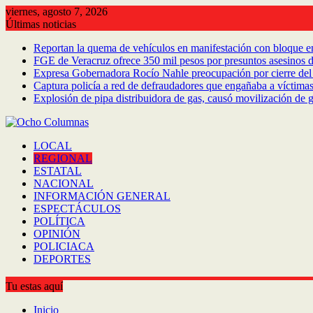
Saltar
viernes, agosto 7, 2026
al
Últimas noticias
contenido
Reportan la quema de vehículos en manifestación con bloque en 
FGE de Veracruz ofrece 350 mil pesos por presuntos asesinos 
Expresa Gobernadora Rocío Nahle preocupación por cierre del 
Captura policía a red de defraudadores que engañaba a víctimas
Explosión de pipa distribuidora de gas, causó movilización de g
LOCAL
REGIONAL
ESTATAL
NACIONAL
INFORMACIÓN GENERAL
ESPECTÁCULOS
POLÍTICA
OPINIÓN
POLICIACA
DEPORTES
Tu estas aquí
Inicio