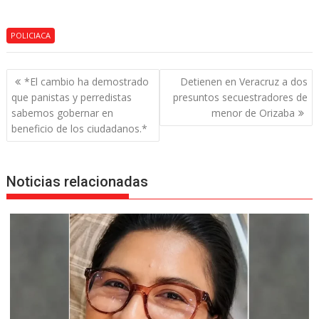
POLICIACA
Navegación
*El cambio ha demostrado
Detienen en Veracruz a dos
de
que panistas y perredistas
presuntos secuestradores de
entradas
sabemos gobernar en
menor de Orizaba
beneficio de los ciudadanos.*
Noticias relacionadas