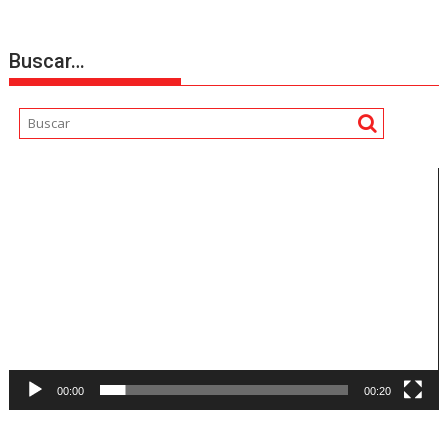
Buscar…
Reproductor
de
vídeo
00:00
00:20