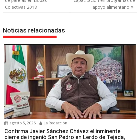
de parejas en Bodas
capacitación en programas de
entradas
Colectivas 2018
apoyo alimentario
Noticias relacionadas
agosto 5, 2026
La Redacción
Confirma Javier Sánchez Chávez el inminente
cierre de ingenió San Pedro en Lerdo de Tejada,