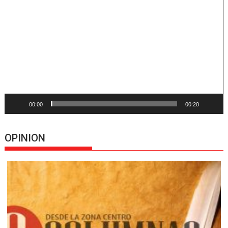
de
vídeo
00:00
00:20
OPINION