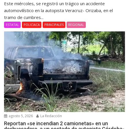
Este miércoles, se registró un trágico un accidente
automovilístico en la autopista Veracruz- Orizaba, en el
tramo de cumbres...
ESTATAL
POLICIACA
PRINCIPALES
REGIONAL
agosto 5, 2026
La Redacción
Reportan «se incendian 2 camionetas» en un
deshuesadero, a un costado de autopista Córdoba-