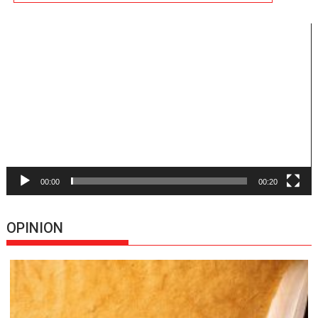
Reproductor
de
vídeo
00:00
00:20
OPINION