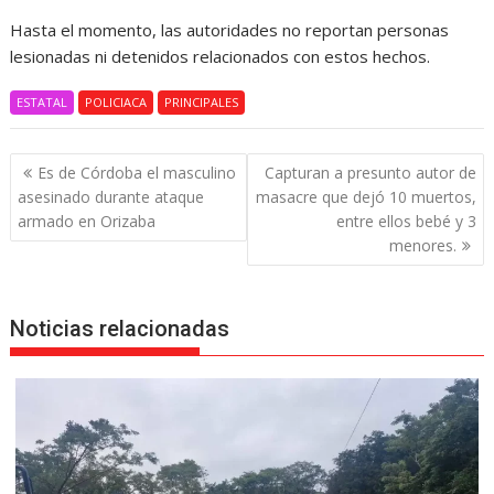
Hasta el momento, las autoridades no reportan personas
lesionadas ni detenidos relacionados con estos hechos.
ESTATAL
POLICIACA
PRINCIPALES
Navegación
Es de Córdoba el masculino
Capturan a presunto autor de
de
asesinado durante ataque
masacre que dejó 10 muertos,
entradas
armado en Orizaba
entre ellos bebé y 3
menores.
Noticias relacionadas