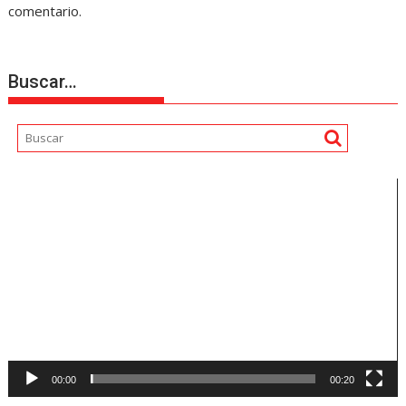
comentario.
Buscar…
Reproductor
de
vídeo
00:00
00:20