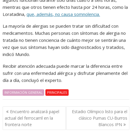
algunos funcionan durante solo unas cuatro a seis horas,
mientras que otros tienen efecto hasta por 24 horas, como la
Loratadina,
que, además, no causa somnolencia.
La mayoría de alergias se pueden tratar sin dificultad con
medicamentos. Muchas personas con síntomas de alergia no
tratada no tienen conciencia de cuánto mejor se sentirán una
vez que sus síntomas hayan sido diagnosticados y tratados,
indicó Mundo.
Recibir atención adecuada puede marcar la diferencia entre
sufrir con una enfermedad alérgica y disfrutar plenamente del
día a día, concluyó el experto.
INFORMACIÓN GENERAL
PRINCIPALES
Navegación
Encuentro analizará papel
Estadio Olímpico listo para el
de
actual del ferrocarril en la
clásico Pumas CU-Burros
entradas
frontera norte
Blancos IPN