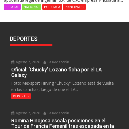
apoderada legal de Ingemar, S.A. de C.V., empresa vinculada al...
ESTATAL
NACIONAL
POLICIACA
PRINCIPALES
DEPORTES
agosto 7, 2026
La Redacción
Oficial: ‘Chucky’ Lozano ficha por el LA
Galaxy
Foto: Mexsport Hirving “Chucky” Lozano está de vuelta
en las canchas, luego de que el LA...
DEPORTES
agosto 7, 2026
La Redacción
Romina Hinojosa escala posiciones en el
Tour de Francia Femenil tras escapada en la