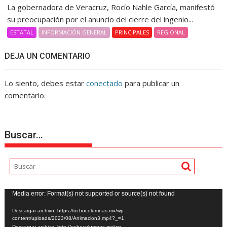
La gobernadora de Veracruz, Rocío Nahle García, manifestó
su preocupación por el anuncio del cierre del ingenio...
ESTATAL
INFORMACIÓN GENERAL
PRINCIPALES
REGIONAL
DEJA UN COMENTARIO
Lo siento, debes estar
conectado
para publicar un
comentario.
Buscar…
Reproductor
Media error: Format(s) not supported or source(s) not found
de
Descargar archivo: https://ochocolumnas.mx/wp-
vídeo
content/uploads/2023/08/Animacion3.mp4?_=1
Descargar archivo: http://ochocolumnas.mx/wp-