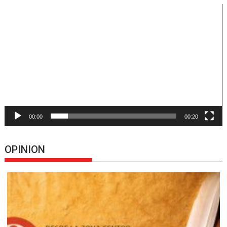
Reproductor
de
vídeo
00:00
00:20
OPINION