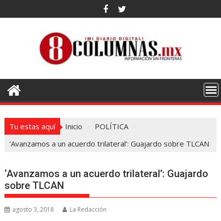
Saltar
al
contenido
Tu estas aquí
Inicio
POLÍTICA
‘Avanzamos a un acuerdo trilateral’: Guajardo sobre TLCAN
‘Avanzamos a un acuerdo trilateral’: Guajardo
sobre TLCAN
agosto 3, 2018
La Redacción