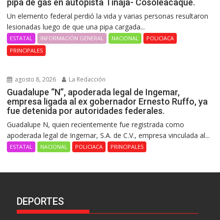
pipa de gas en autopista Tinaja- Cosoleacaque.
Un elemento federal perdió la vida y varias personas resultaron
lesionadas luego de que una pipa cargada...
ESTATAL
INFORMACIÓN GENERAL
NACIONAL
POLICIACA
PRINCIPALES
agosto 8, 2026
La Redacción
Guadalupe “N”, apoderada legal de Ingemar,
empresa ligada al ex gobernador Ernesto Ruffo, ya
fue detenida por autoridades federales.
Guadalupe N, quien recientemente fue registrada como
apoderada legal de Ingemar, S.A. de C.V., empresa vinculada al...
ESTATAL
NACIONAL
POLICIACA
PRINCIPALES
DEPORTES