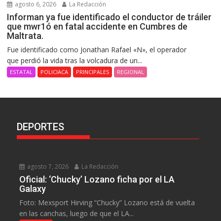
agosto 6, 2026
La Redacción
Informan ya fue identificado el conductor de tráiler
que mwr1ó en fatal accidente en Cumbres de
Maltrata.
Fue identificado como Jonathan Rafael «N», el operador
que perdió la vida tras la volcadura de un...
ESTATAL
POLICIACA
PRINCIPALES
REGIONAL
DEPORTES
agosto 7, 2026
La Redacción
Oficial: ‘Chucky’ Lozano ficha por el LA
Galaxy
Foto: Mexsport Hirving “Chucky” Lozano está de vuelta
en las canchas, luego de que el LA...