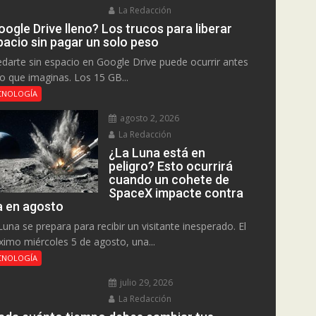
La Redacción
ogle Drive lleno? Los trucos para liberar
pacio sin pagar un solo peso
darte sin espacio en Google Drive puede ocurrir antes
lo que imaginas. Los 15 GB...
CNOLOGÍA
agosto 2, 2026
La Redacción
¿La Luna está en
peligro? Esto ocurrirá
cuando un cohete de
SpaceX impacte contra
la en agosto
Luna se prepara para recibir un visitante inesperado. El
ximo miércoles 5 de agosto, una...
CNOLOGÍA
julio 29, 2026
La Redacción