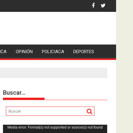
 la comunicadora Avisack Douglas.
ICA
OPINIÓN
POLICIACA
DEPORTES
Buscar…
Reproductor
Media error: Format(s) not supported or source(s) not found