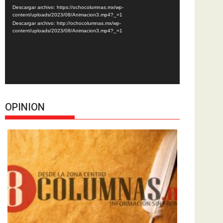
de
Descargar archivo: https://ochocolumnas.mx/wp-
vídeo
content/uploads/2023/08/Animacion3.mp4?_=1
Descargar archivo: http://ochocolumnas.mx/wp-
content/uploads/2023/08/Animacion3.mp4?_=1
OPINION