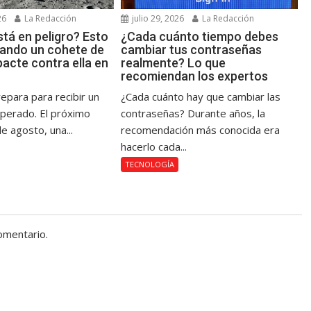
26
La Redacción
julio 29, 2026
La Redacción
tá en peligro? Esto
¿Cada cuánto tiempo debes
uando un cohete de
cambiar tus contraseñas
acte contra ella en
realmente? Lo que
recomiendan los expertos
epara para recibir un
¿Cada cuánto hay que cambiar las
sperado. El próximo
contraseñas? Durante años, la
e agosto, una...
recomendación más conocida era
hacerlo cada...
TECNOLOGÍA
omentario.