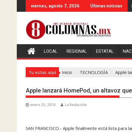
Saltar
viernes, agosto 7, 2026
Últimas noticias
al
contenido
LOCAL
REGIONAL
ESTATAL
NAC
Tu estas aquí
Inicio
TECNOLOGÍA
Apple l
Apple lanzará HomePod, un altavoz que 
enero 25, 2018
La Redacción
SAN FRANCISCO.- Apple finalmente está lista para l