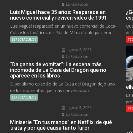
La Redacción
Luis Miguel hace 35 años: Reaparece en
¿Go
nuevo comercial y reviven video de 1991
es
Luis Miguel reapareció en un nuevo comercial de Coca-
Que
Cola y los fanáticos del ‘Sol de México’ enloquecieron...
de 
ESPECTÁCULOS
TE
agosto 6, 2026
La Redacción
“Da ganas de vomitar”: La escena más
incómoda de La Casa del Dragón que no
aparece en los libros
El penúltimo episodio de La Casa del Dragón dejó uno
el
de los momentos que más conversación...
La 
ESPECTÁCULOS
pró
agosto 5, 2026
TE
La Redacción
Miniserie “En tus manos” en Netflix: de qué
trata y por qué causa tanto furor