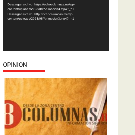
de
Descargar archivo: https://ochocolumnas.mx/wp-
vídeo
content/uploads/2023/08/Animacion3.mp4?_=1
Descargar archivo: http://ochocolumnas.mx/wp-
content/uploads/2023/08/Animacion3.mp4?_=1
OPINION