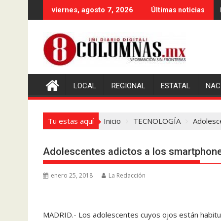
Saltar
viernes, agosto 7, 2026
Últimas noticias
al
contenido
LOCAL
REGIONAL
ESTATAL
NAC
Tu estas aquí
Inicio
TECNOLOGÍA
Adolesc
Adolescentes adictos a los smartphone
enero 25, 2018
La Redacción
MADRID.- Los adolescentes cuyos ojos están habitu