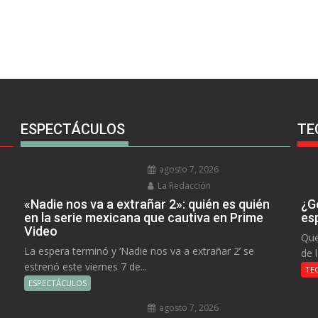
ESPECTÁCULOS
TE
agosto 7, 2026
La Redacción
«Nadie nos va a extrañar 2»: quién es quién
¿Go
en la serie mexicana que cautiva en Prime
es
Video
Que
La espera terminó y ‘Nadie nos va a extrañar 2’ se
de 
estrenó este viernes 7 de...
TE
ESPECTÁCULOS
agosto 7, 2026