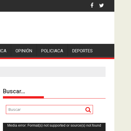
tico: Sheinbaum
ICA
OPINIÓN
POLICIACA
DEPORTES
Buscar…
Reproductor
Media error: Format(s) not supported or source(s) not found