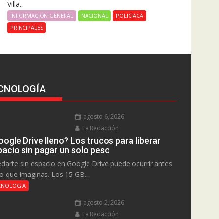
Villa...
INFORMACIÓN GENERAL
NACIONAL
POLICIACA
PRINCIPALES
CNOLOGÍA
agosto 6, 2026
La Redacción
ogle Drive lleno? Los trucos para liberar
pacio sin pagar un solo peso
darte sin espacio en Google Drive puede ocurrir antes
lo que imaginas. Los 15 GB...
CNOLOGÍA
agosto 2, 2026
La Redacción