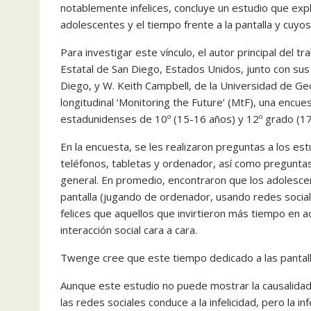
notablemente infelices, concluye un estudio que explor
adolescentes y el tiempo frente a la pantalla y cuyos
Para investigar este vínculo, el autor principal del 
Estatal de San Diego, Estados Unidos, junto con sus
Diego, y W. Keith Campbell, de la Universidad de Ge
longitudinal ‘Monitoring the Future’ (MtF), una encue
estadunidenses de 10º (15-16 años) y 12º grado (17
En la encuesta, se les realizaron preguntas a los es
teléfonos, tabletas y ordenador, así como preguntas
general. En promedio, encontraron que los adolesce
pantalla (jugando de ordenador, usando redes soci
felices que aquellos que invirtieron más tiempo en a
interacción social cara a cara.
Twenge cree que este tiempo dedicado a las pantalla
Aunque este estudio no puede mostrar la causalidad
las redes sociales conduce a la infelicidad, pero la i