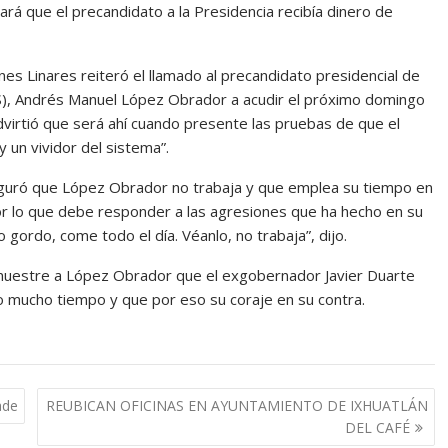
rá que el precandidato a la Presidencia recibía dinero de
es Linares reiteró el llamado al precandidato presidencial de
PES), Andrés Manuel López Obrador a acudir el próximo domingo
dvirtió que será ahí cuando presente las pruebas de que el
y un vividor del sistema”.
eguró que López Obrador no trabaja y que emplea su tiempo en
or lo que debe responder a las agresiones que ha hecho en su
gordo, come todo el día. Véanlo, no trabaja”, dijo.
muestre a López Obrador que el exgobernador Javier Duarte
 mucho tiempo y que por eso su coraje en su contra.
ade
REUBICAN OFICINAS EN AYUNTAMIENTO DE IXHUATLÁN
DEL CAFÉ