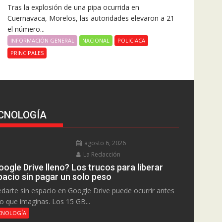
Tras la explosión de una pipa ocurrida en
Cuernavaca, Morelos, las autoridades elevaron a 21
el número...
INFORMACIÓN GENERAL
NACIONAL
POLICIACA
PRINCIPALES
CNOLOGÍA
agosto 6, 2026
La Redacción
ogle Drive lleno? Los trucos para liberar
pacio sin pagar un solo peso
darte sin espacio en Google Drive puede ocurrir antes
lo que imaginas. Los 15 GB...
CNOLOGÍA