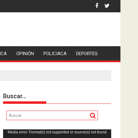
iden escolleras para evitar nuevos casos
ICA
OPINIÓN
POLICIACA
DEPORTES
Buscar…
Reproductor
Media error: Format(s) not supported or source(s) not found