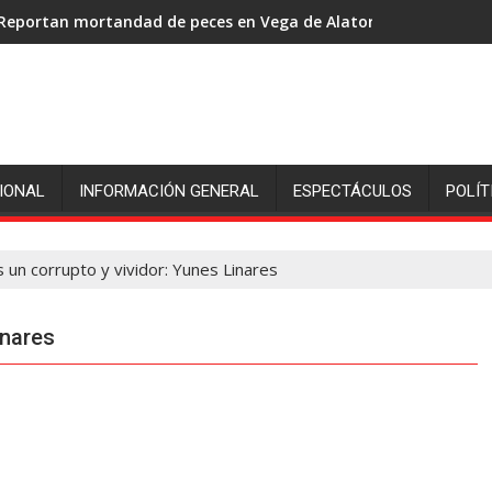
Reportan mortandad de peces en Vega de Alatorre: pescadores p
IONAL
INFORMACIÓN GENERAL
ESPECTÁCULOS
POLÍT
un corrupto y vividor: Yunes Linares
inares