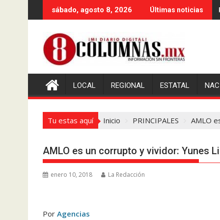
Saltar
sábado, agosto 8, 2026
Últimas noticias
al
contenido
LOCAL
REGIONAL
ESTATAL
NAC
Tu estas aquí
Inicio
PRINCIPALES
AMLO es 
AMLO es un corrupto y vividor: Yunes L
enero 10, 2018
La Redacción
Por
Agencias