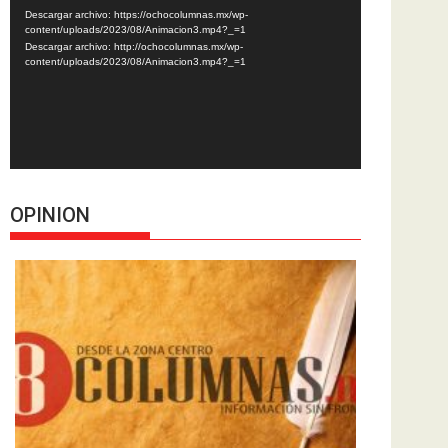
de
Descargar archivo: https://ochocolumnas.mx/wp-
vídeo
content/uploads/2023/08/Animacion3.mp4?_=1
Descargar archivo: http://ochocolumnas.mx/wp-
content/uploads/2023/08/Animacion3.mp4?_=1
OPINION