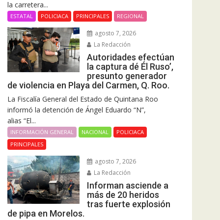
la carretera...
ESTATAL
POLICIACA
PRINCIPALES
REGIONAL
agosto 7, 2026
La Redacción
Autoridades efectúan
la captura dé Él Ruso’,
presunto generador
de violencia en Playa del Carmen, Q. Roo.
La Fiscalía General del Estado de Quintana Roo
informó la detención de Ángel Eduardo “N”,
alias “El...
INFORMACIÓN GENERAL
NACIONAL
POLICIACA
PRINCIPALES
agosto 7, 2026
La Redacción
Informan asciende a
más de 20 heridos
tras fuerte explosión
de pipa en Morelos.