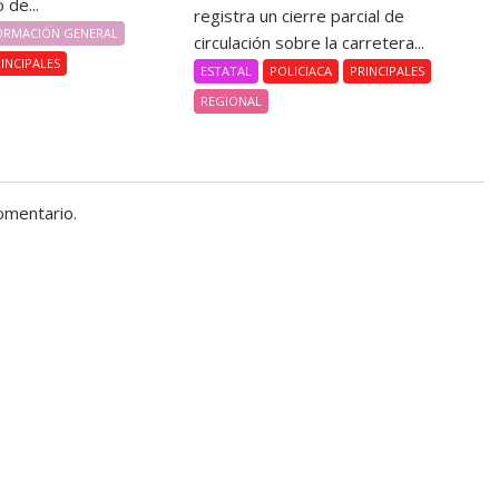
 de...
registra un cierre parcial de
ORMACIÓN GENERAL
circulación sobre la carretera...
INCIPALES
ESTATAL
POLICIACA
PRINCIPALES
REGIONAL
omentario.