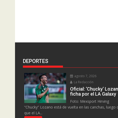
DEPORTES
agosto 7, 2026
La Redacción
Oficial: ‘Chucky’ Loza
ficha por el LA Galaxy
Foto: Mexsport Hirving
“Chucky” Lozano está de vuelta en las canchas, luego 
que el LA...