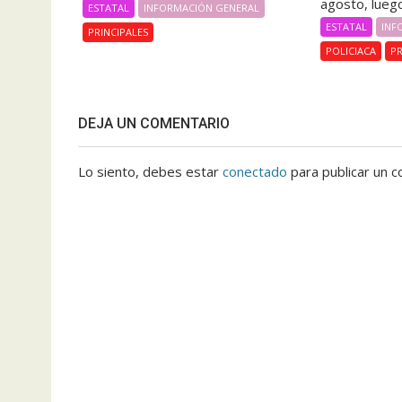
agosto, luego
ESTATAL
INFORMACIÓN GENERAL
ESTATAL
INF
PRINCIPALES
POLICIACA
PR
DEJA UN COMENTARIO
Lo siento, debes estar
conectado
para publicar un c