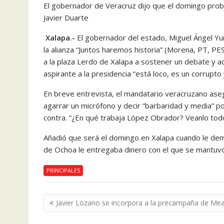
El gobernador de Veracruz dijo que el domingo proba
Javier Duarte
Xalapa.-
El gobernador del estado, Miguel Ángel Yun
la alianza “Juntos haremos historia” (Morena, PT, 
a la plaza Lerdo de Xalapa a sostener un debate y a
aspirante a la presidencia “está loco, es un corrupto 
En breve entrevista, el mandatario veracruzano as
agarrar un micrófono y decir “barbaridad y media” p
contra. “¿En qué trabaja López Obrador? Veanlo todo 
Añadió que será el domingo en Xalapa cuando le de
de Ochoa le entregaba dinero con el que se mantuvo
PRINCIPALES
Navegación
Javier Lozano se incorpora a la precampaña de Me
de