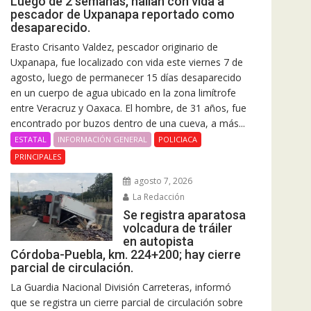
Luego de 2 semanas, hallan con vida a
pescador de Uxpanapa reportado como
desaparecido.
Erasto Crisanto Valdez, pescador originario de
Uxpanapa, fue localizado con vida este viernes 7 de
agosto, luego de permanecer 15 días desaparecido
en un cuerpo de agua ubicado en la zona limítrofe
entre Veracruz y Oaxaca. El hombre, de 31 años, fue
encontrado por buzos dentro de una cueva, a más...
ESTATAL
INFORMACIÓN GENERAL
POLICIACA
PRINCIPALES
agosto 7, 2026
La Redacción
Se registra aparatosa
volcadura de tráiler
en autopista
Córdoba-Puebla, km. 224+200; hay cierre
parcial de circulación.
La Guardia Nacional División Carreteras, informó
que se registra un cierre parcial de circulación sobre