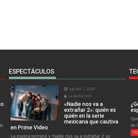
ESPECTÁCULOS
TE
agosto 7, 2026
La Redacción
no
«Nadie nos va a
¿Go
extrañar 2»: quién es
es
quién en la serie
Que
mexicana que cautiva
de
de 
en Prime Video
TE
La espera terminó y ‘Nadie nos va a extrañar 2’ se