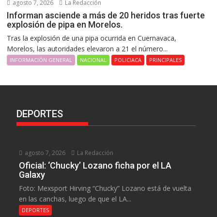
agosto 7, 2026
La Redacción
Informan asciende a más de 20 heridos tras fuerte
explosión de pipa en Morelos.
Tras la explosión de una pipa ocurrida en Cuernavaca,
Morelos, las autoridades elevaron a 21 el número...
INFORMACIÓN GENERAL
NACIONAL
POLICIACA
PRINCIPALES
DEPORTES
agosto 7, 2026
La Redacción
Oficial: ‘Chucky’ Lozano ficha por el LA
Galaxy
Foto: Mexsport Hirving “Chucky” Lozano está de vuelta
en las canchas, luego de que el LA...
DEPORTES