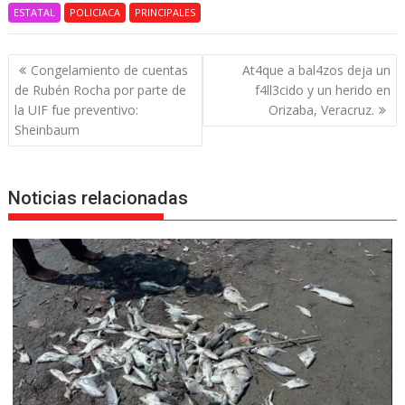
ESTATAL
POLICIACA
PRINCIPALES
Navegación
Congelamiento de cuentas
At4que a bal4zos deja un
de
de Rubén Rocha por parte de
f4ll3cido y un herido en
entradas
la UIF fue preventivo:
Orizaba, Veracruz.
Sheinbaum
Noticias relacionadas