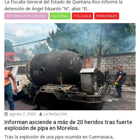
La Fiscalía General del Estado de Quintana Roo informó la
detención de Ángel Eduardo “N”, alias “El...
INFORMACIÓN GENERAL
NACIONAL
POLICIACA
PRINCIPALES
agosto 7, 2026
La Redacción
Informan asciende a más de 20 heridos tras fuerte
explosión de pipa en Morelos.
Tras la explosión de una pipa ocurrida en Cuernavaca,