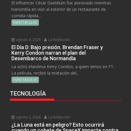
El influencer César Gastélum fue asesinado mientras
transmitía en vivo al exterior de un restaurante de
comida rápida...
ESPECTÁCULOS
agosto 4, 2026
La Redacción
El Día D: Bajo presión. Brendan Fraser y
Kerry Condon narran el plan del
Desembarco de Normandía
La actriz irlandesa Kerry Condon, a quien vimos en F1:
La película, recibió la invitación del...
ESPECTÁCULOS
TECNOLOGÍA
agosto 2, 2026
La Redacción
¿La Luna está en peligro? Esto ocurrirá
cuando un cohete de SpaceX impacte contra