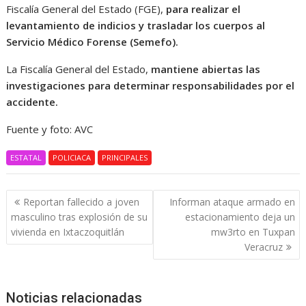
Fiscalía General del Estado (FGE),
para realizar el
levantamiento de indicios y trasladar los cuerpos al
Servicio Médico Forense (Semefo).
La Fiscalía General del Estado,
mantiene abiertas las
investigaciones para determinar responsabilidades por el
accidente.
Fuente y foto: AVC
ESTATAL
POLICIACA
PRINCIPALES
Navegación
Reportan fallecido a joven
Informan ataque armado en
de
masculino tras explosión de su
estacionamiento deja un
entradas
vivienda en Ixtaczoquitlán
mw3rto en Tuxpan
Veracruz
Noticias relacionadas