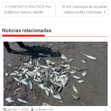
Navegación
CONTEXTO POLÍTICO Por:
El DIF municipal de Amatlán
de
Guillermo Ramos Murillo
realiza bodas colectivas.
entradas
Noticias relacionadas
agosto 7, 2026
La Redacción