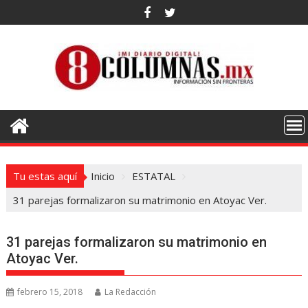
Saltar
al
contenido
Tu estas aquí
Inicio
ESTATAL
31 parejas formalizaron su matrimonio en Atoyac Ver.
31 parejas formalizaron su matrimonio en
Atoyac Ver.
febrero 15, 2018
La Redacción