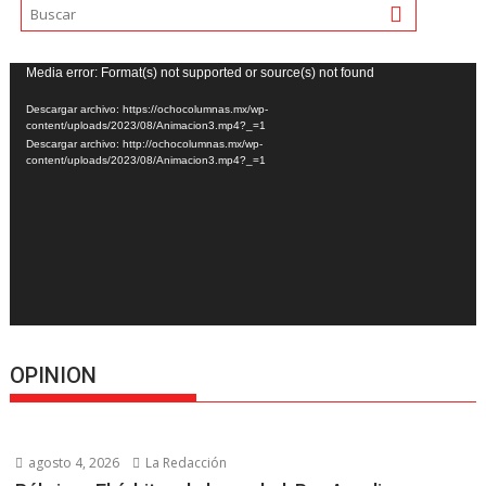
Reproductor
Media error: Format(s) not supported or source(s) not found
de
Descargar archivo: https://ochocolumnas.mx/wp-
vídeo
content/uploads/2023/08/Animacion3.mp4?_=1
Descargar archivo: http://ochocolumnas.mx/wp-
content/uploads/2023/08/Animacion3.mp4?_=1
OPINION
agosto 4, 2026
La Redacción