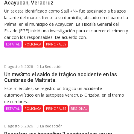
Acayucan, Veracruz
Un taxista identificado como Saúl «N» fue asesinado a balazos
la tarde del martes frente a su domicilio, ubicado en el barrio La
Palma, en el municipio de Acayucan. La Fiscalía General del
Estado (FGE) inició una investigación para esclarecer el crimen y
dar con los responsables. De acuerdo con...
ESTATAL
POLICIACA
PRINCIPALES
agosto 5, 2026
La Redacción
Un mw3rto el saldo de trágico accidente en las
Cumbres de Maltrata.
Este miércoles, se registró un trágico un accidente
automovilístico en la autopista Veracruz- Orizaba, en el tramo
de cumbres...
ESTATAL
POLICIACA
PRINCIPALES
REGIONAL
agosto 5, 2026
La Redacción
Reportan «se incendian 2 camionetas» en un