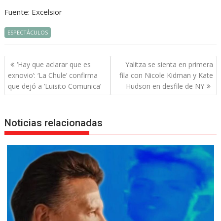
Fuente: Excelsior
ESPECTÁCULOS
Navegación
‘Hay que aclarar que es
Yalitza se sienta en primera
de
exnovio’: ‘La Chule’ confirma
fila con Nicole Kidman y Kate
entradas
que dejó a ‘Luisito Comunica’
Hudson en desfile de NY
Noticias relacionadas