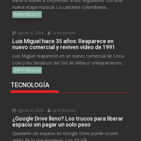
Karol G vuelve a sorprender a sus seguidores con una
nueva etapa musical. La cantante colombiana...
ESPECTÁCULOS
agosto 6, 2026
La Redacción
Luis Miguel hace 35 años: Reaparece en
nuevo comercial y reviven video de 1991
Luis Miguel reapareció en un nuevo comercial de Coca-
Cola y los fanáticos del ‘Sol de México’ enloquecieron...
ESPECTÁCULOS
TECNOLOGÍA
agosto 6, 2026
La Redacción
¿Google Drive lleno? Los trucos para liberar
espacio sin pagar un solo peso
Quedarte sin espacio en Google Drive puede ocurrir
antes de lo que imaginas. Los 15 GB...