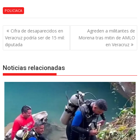
POLICIACA
Navegación
Cifra de desaparecidos en
Agreden a militantes de
de
Veracruz podría ser de 15 mil:
Morena tras mitin de AMLO
entradas
diputada
en Veracruz
Noticias relacionadas