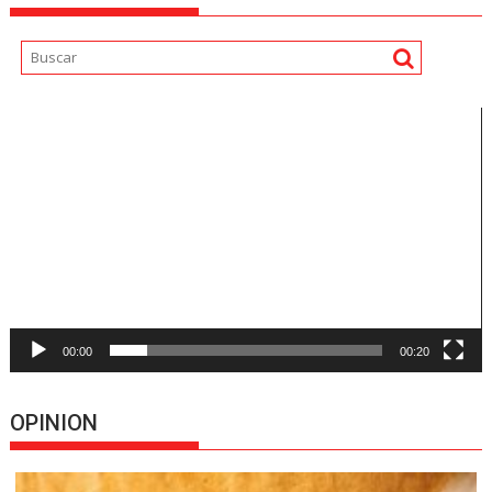
Reproductor
de
vídeo
00:00
00:20
OPINION