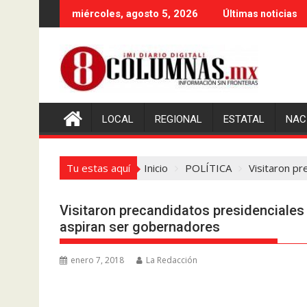
Saltar
miércoles, agosto 5, 2026
Últimas noticias
al
contenido
LOCAL
REGIONAL
ESTATAL
NAC
Tu estas aquí
Inicio
POLÍTICA
Visitaron pr
Visitaron precandidatos presidenciales 
aspiran ser gobernadores
enero 7, 2018
La Redacción