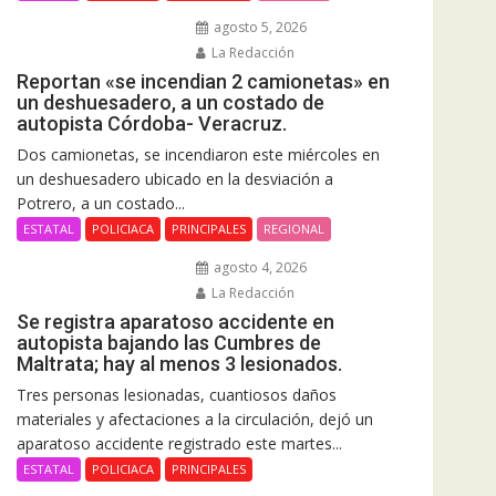
agosto 5, 2026
La Redacción
Reportan «se incendian 2 camionetas» en
un deshuesadero, a un costado de
autopista Córdoba- Veracruz.
Dos camionetas, se incendiaron este miércoles en
un deshuesadero ubicado en la desviación a
Potrero, a un costado...
ESTATAL
POLICIACA
PRINCIPALES
REGIONAL
agosto 4, 2026
La Redacción
Se registra aparatoso accidente en
autopista bajando las Cumbres de
Maltrata; hay al menos 3 lesionados.
Tres personas lesionadas, cuantiosos daños
materiales y afectaciones a la circulación, dejó un
aparatoso accidente registrado este martes...
ESTATAL
POLICIACA
PRINCIPALES