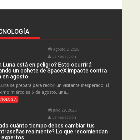
CNOLOGÍA
agosto 2, 2026
La Redacción
a Luna está en peligro? Esto ocurrirá
ando un cohete de SpaceX impacte contra
la en agosto
Luna se prepara para recibir un visitante inesperado. El
ximo miércoles 5 de agosto, una...
CNOLOGÍA
julio 29, 2026
La Redacción
ada cuánto tiempo debes cambiar tus
ntraseñas realmente? Lo que recomiendan
s expertos