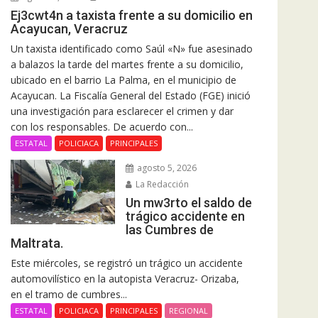
Ej3cwt4n a taxista frente a su domicilio en
Acayucan, Veracruz
Un taxista identificado como Saúl «N» fue asesinado
a balazos la tarde del martes frente a su domicilio,
ubicado en el barrio La Palma, en el municipio de
Acayucan. La Fiscalía General del Estado (FGE) inició
una investigación para esclarecer el crimen y dar
con los responsables. De acuerdo con...
ESTATAL
POLICIACA
PRINCIPALES
agosto 5, 2026
La Redacción
Un mw3rto el saldo de
trágico accidente en
las Cumbres de
Maltrata.
Este miércoles, se registró un trágico un accidente
automovilístico en la autopista Veracruz- Orizaba,
en el tramo de cumbres...
ESTATAL
POLICIACA
PRINCIPALES
REGIONAL