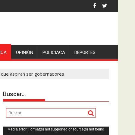
ó San Pedro en Lerdo de Tejada, Veracruz.
ICA
OPINIÓN
POLICIACA
DEPORTES
os que aspiran ser gobernadores
Buscar…
Reproductor
Media error: Format(s) not supported or source(s) not found