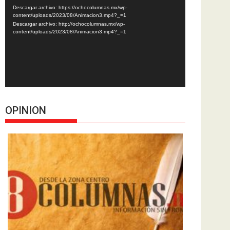
de
Descargar archivo: https://ochocolumnas.mx/wp-
vídeo
content/uploads/2023/08/Animacion3.mp4?_=1
Descargar archivo: http://ochocolumnas.mx/wp-
content/uploads/2023/08/Animacion3.mp4?_=1
OPINION