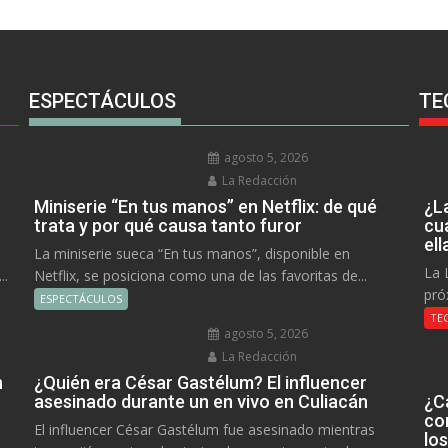
ESPECTÁCULOS
TE
agosto 5, 2026
La Redacción
Miniserie “En tus manos” en Netflix: de qué
¿L
trata y por qué causa tanto furor
cu
el
La miniserie sueca “En tus manos”, disponible en
La 
..
Netflix, se posiciona como una de las favoritas de...
pró
ESPECTÁCULOS
TE
agosto 5, 2026
La Redacción
n
¿Quién era César Gastélum? El influencer
asesinado durante un en vivo en Culiacán
¿C
co
El influencer César Gastélum fue asesinado mientras
lo