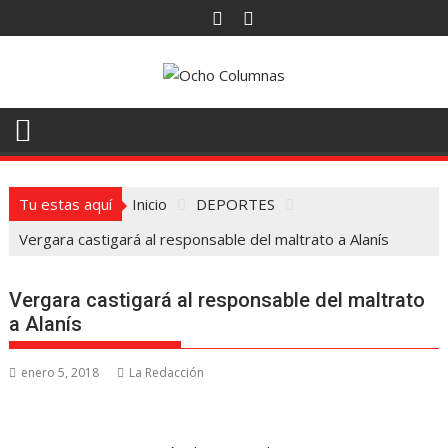
Saltar
al
contenido
Tu estas aquí
Inicio
DEPORTES
Vergara castigará al responsable del maltrato a Alanís
Vergara castigará al responsable del maltrato
a Alanís
enero 5, 2018
La Redacción