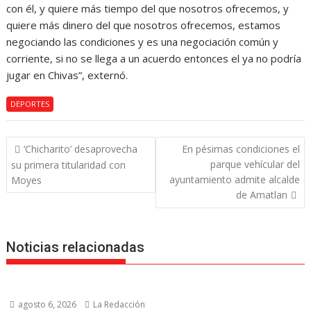
con él, y quiere más tiempo del que nosotros ofrecemos, y
quiere más dinero del que nosotros ofrecemos, estamos
negociando las condiciones y es una negociación común y
corriente, si no se llega a un acuerdo entonces el ya no podría
jugar en Chivas”, externó.
DEPORTES
Navegación
‘Chicharito’ desaprovecha
En pésimas condiciones el
de
parque vehícular del
su primera titularidad con
entradas
ayuntamiento admite alcalde
Moyes
de Amatlan
Noticias relacionadas
agosto 6, 2026
La Redacción