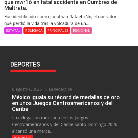
que mwr1ó en fatal accidente en Cumbres de
Maltrata.
Fue identificado como Jonathan Rafael «N», el operador
que perdió la vida tras la volcadura de un...
ESTATAL
POLICIACA
PRINCIPALES
REGIONAL
DEPORTES
agosto 6, 2026
La Redacción
México iguala su récord de medallas de oro
en unos Juegos Centroamericanos y del
Caribe
La delegación mexicana en los Juegos
Centroamericanos y del Caribe Santo Domingo 2026
alcanzó una marca...